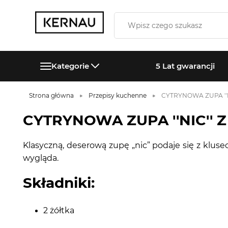
Kategorie
5 Lat gwarancji
Strona główna
Przepisy kuchenne
CYTRYNOWA ZUPA ''
CYTRYNOWA ZUPA ''NIC''
Klasyczną, deserową zupę „nic” podaje się z kluse
wygląda.
Składniki:
2 żółtka