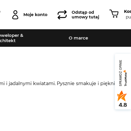
Ko
0
Odstąp od
Moje konto
pu
umowy tutaj
weloper &
O marce
chitekt
SPRAWDŹ OPINIE
mi i jadalnymi kwiatami. Pysznie smakuje i pięknie
4.8