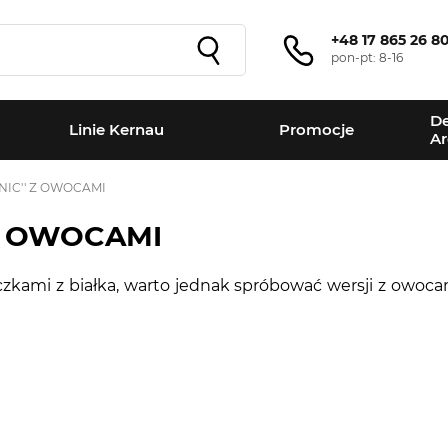
+48 17 865 26 8
pon-pt: 8-16
De
Linie Kernau
Promocje
Ar
NIC'' Z OWOCAMI
 Z OWOCAMI
czkami z białka, warto jednak spróbować wersji z owoca