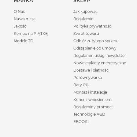
MARKA
SKLEP
O Nas
Jak kupować
Nasza misja
Regulamin
Jakość
Polityka prywatności
Kernau na PIĄTKĘ
Zwrot towaru
Modele 3D
Odbiór zużytego sprzętu
Odstąpienie od umowy
Regulamin usługi newsletter
Nowe etykiety energetyczne
Dostawa i płatność
Porównywarka
Raty 0%
Montaż i instalacja
Kurier z wniesieniem
Regulaminy promocji
Technologie AGD
EBOOKI