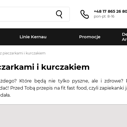
+48 17 865 26 8
pon-pt: 8-16
De
Linie Kernau
Promocje
Ar
z pieczarkami i kurczakiem
czarkami i kurczakiem
żdego? Które będą nie tylko pyszne, ale i zdrowe? Pr
dać! Przed Tobą przepis na fit fast food, czyli zapiekank
dała.