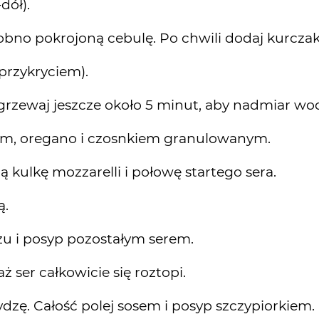
dół).
robno pokrojoną cebulę. Po chwili dodaj kurcz
przykryciem).
dgrzewaj jeszcze około 5 minut, aby nadmiar w
em, oregano i czosnkiem granulowanym.
 kulkę mozzarelli i połowę startego sera.
ą.
u i posyp pozostałym serem.
ż ser całkowicie się roztopi.
dzę. Całość polej sosem i posyp szczypiorkiem.