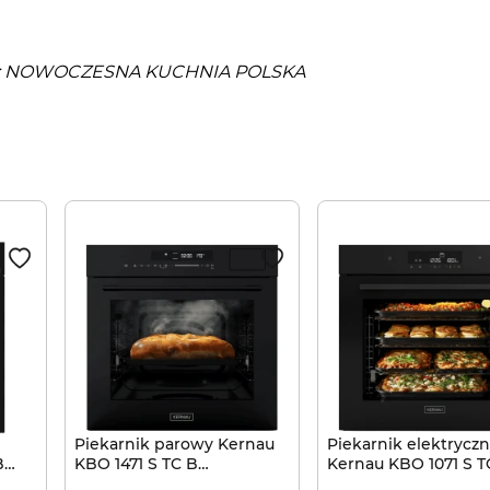
iążki: NOWOCZESNA KUCHNIA POLSKA
Piekarnik parowy Kernau
Piekarnik elektrycz
B
KBO 1471 S TC B
Kernau KBO 1071 S T
PureSteam
Smart Cooking Hea