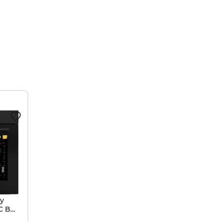
ny
C B
t Wrap