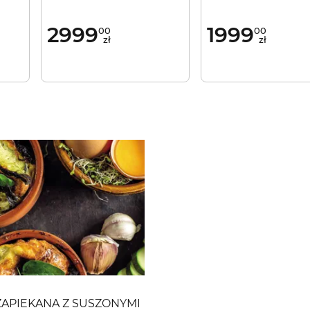
Termoobieg 3D Cza
szkło
2999
1999
00
00
zł
zł
ZAPIEKANA Z SUSZONYMI