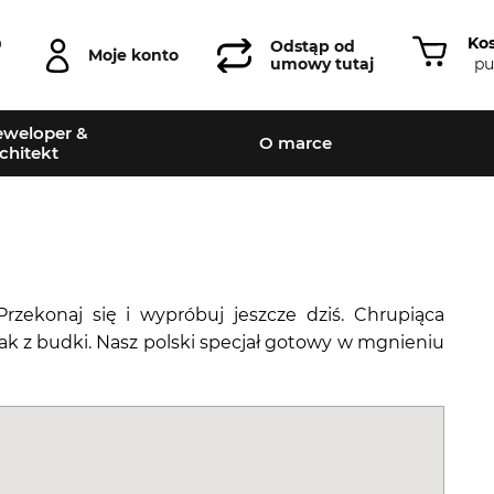
Ko
0
Odstąp od
Moje konto
pu
umowy tutaj
weloper &
O marce
chitekt
zekonaj się i wypróbuj jeszcze dziś. Chrupiąca
i jak z budki. Nasz polski specjał gotowy w mgnieniu