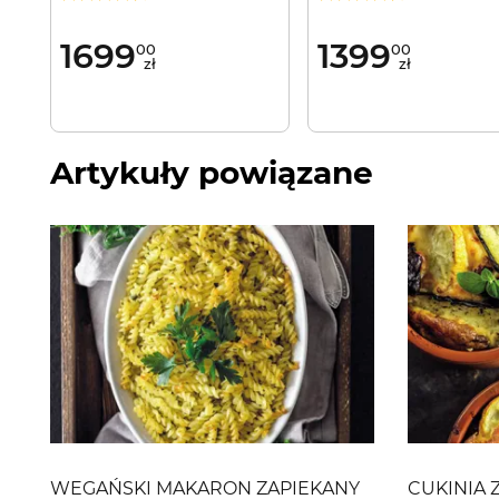
Czarne szkło
Czarne szkło
1699
1399
00
00
zł
zł
Artykuły powiązane
WEGAŃSKI MAKARON ZAPIEKANY
CUKINIA 