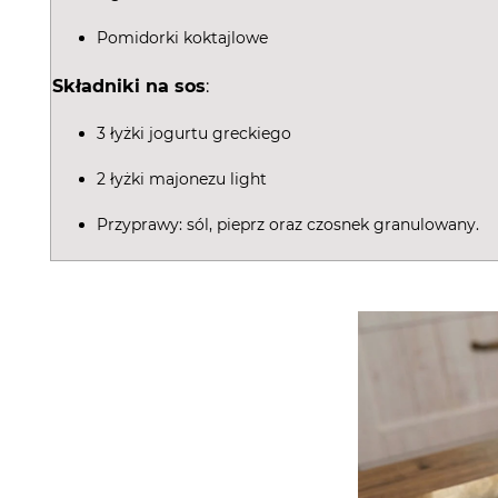
Pomidorki koktajlowe
Składniki na sos
:
3 łyżki jogurtu greckiego
2 łyżki majonezu light
Przyprawy: sól, pieprz oraz czosnek granulowany.