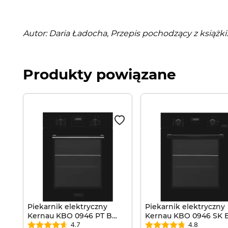
Autor: Daria Ładocha, Przepis pochodzący z ks
Produkty powiązane
Piekarnik elektryczny
Piekarnik elektryczny
Kernau KBO 0946 PT B
Kernau KBO 0946 SK 
Grill Termoobieg 3D
Grill Termoobieg 3D
4.7
4.8