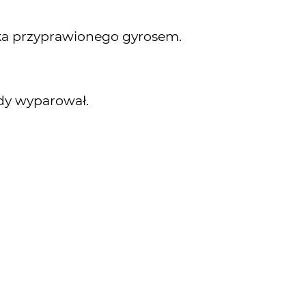
aka przyprawionego gyrosem.
ody wyparował.