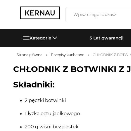
Kategorie
5 Lat gwarancji
Strona główna
Przepisy kuchenne
CHŁODNIK Z BOTWIN
CHŁODNIK Z BOTWINKI Z 
Składniki:
2 pęczki botwinki
1 łyżka octu jabłkowego
200 g wiśni bez pestek