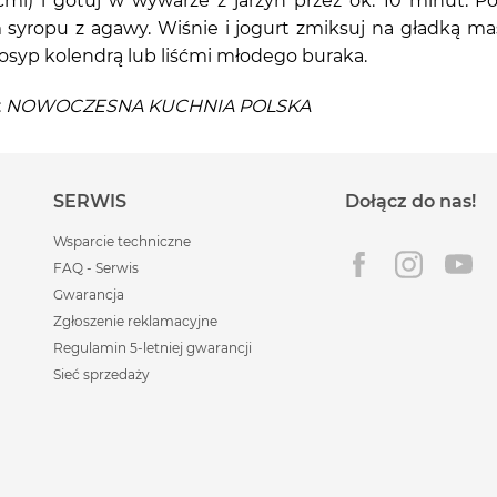
ćmi) i gotuj w wywarze z jarzyn przez ok. 10 minut. 
m syropu z agawy. Wiśnie i jogurt zmiksuj na gładką m
syp kolendrą lub liśćmi młodego buraka.
:
NOWOCZESNA KUCHNIA POLSKA
SERWIS
Dołącz do nas!
Wsparcie techniczne
FAQ - Serwis
Gwarancja
Zgłoszenie reklamacyjne
Regulamin 5-letniej gwarancji
Sieć sprzedaży