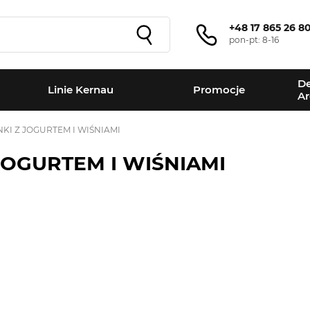
+48 17 865 26 8
pon-pt: 8-16
De
Linie Kernau
Promocje
Ar
KI Z JOGURTEM I WIŚNIAMI
JOGURTEM I WIŚNIAMI