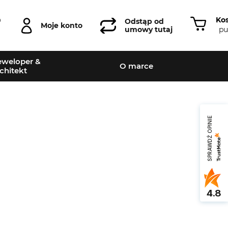
Ko
0
Odstąp od
Moje konto
pu
umowy tutaj
weloper &
O marce
chitekt
SPRAWDŹ OPINIE
4.8