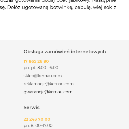
Podczas gotowania dodaj ocet jabłkowy. Następnie
asę. Dołóż ugotowaną botwinkę, cebulę, wlej sok z
Obsługa zamówień internetowych
17 865 26 80
pn.-pt. 8:00–16:00
sklep@kernau.com
reklamacje@kernau.com
gwarancje@kernau.com
Serwis
22 243 70 00
pn. 8: 00–17:00