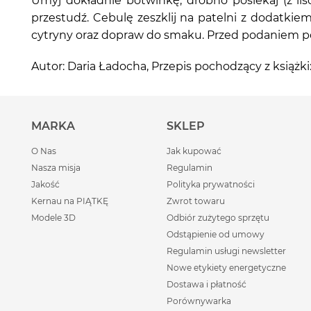
Umyj dokładnie botwinkę, drobno posiekaj (z liś
przestudź. Cebulę zeszklij na patelni z dodatkie
cytryny oraz dopraw do smaku. Przed podaniem po
Autor: Daria Ładocha, Przepis pochodzący z książki
MARKA
SKLEP
O Nas
Jak kupować
Nasza misja
Regulamin
Jakość
Polityka prywatności
Kernau na PIĄTKĘ
Zwrot towaru
Modele 3D
Odbiór zużytego sprzętu
Odstąpienie od umowy
Regulamin usługi newsletter
Nowe etykiety energetyczne
Dostawa i płatność
Porównywarka