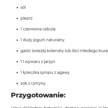
sól
pieprz
1 czerwona cebula
1 duży jogurt naturalny
garść świeżej kolendry lub liści młodego bur
1 l wywaru z jarzyn
1 łyżeczka syropu z agawy
sok z cytryny
Przygotowanie: