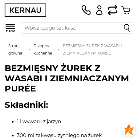
MENU
Strona
Przepisy
BEZMIĘSNY ŻUREK Z WASABI I
główna
kuchenne
ZIEMNIACZANYM PURÉE
BEZMIĘSNY ŻUREK Z
WASABI I ZIEMNIACZANYM
PURÉE
Składniki:
1 l wywaru z jarzyn
300 ml zakwasu żytniego na żurek