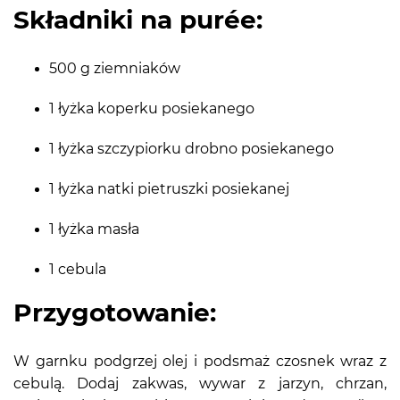
Składniki na purée:
500 g ziemniaków
1 łyżka koperku posiekanego
1 łyżka szczypiorku drobno posiekanego
1 łyżka natki pietruszki posiekanej
1 łyżka masła
1 cebula
Przygotowanie:
W garnku podgrzej olej i podsmaż czosnek wraz z
cebulą. Dodaj zakwas, wywar z jarzyn, chrzan,