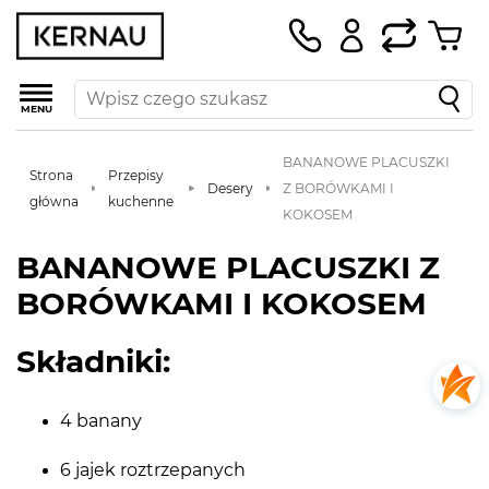
MENU
BANANOWE PLACUSZKI
Strona
Przepisy
Desery
Z BORÓWKAMI I
główna
kuchenne
KOKOSEM
BANANOWE PLACUSZKI Z
BORÓWKAMI I KOKOSEM
Składniki:
4 banany
6 jajek roztrzepanych