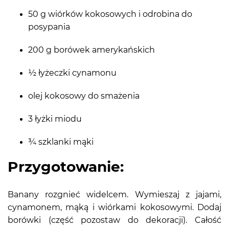
50 g wiórków kokosowych i odrobina do
posypania
200 g borówek amerykańskich
½ łyżeczki cynamonu
olej kokosowy do smażenia
3 łyżki miodu
¾ szklanki mąki
Przygotowanie:
Banany rozgnieć widelcem. Wymieszaj z jajami,
cynamonem, mąką i wiórkami kokosowymi. Dodaj
borówki (część pozostaw do dekoracji). Całość