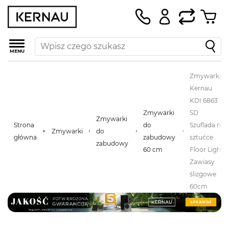
MENU
Zmywarka
Kernau
KDI 6863
Zmywarki
SD
Zmywarki
Strona
do
Szuflada na
Zmywarki
do
główna
zabudowy
sztućce
zabudowy
60 cm
Floor Light
Zawiasy
ślizgowe
60cm