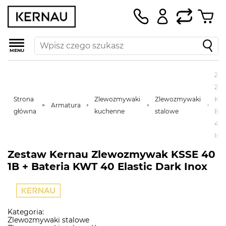
MENU
Zes
Zl
Strona
Zlewozmywaki
Zlewozmywaki
KSS
Armatura
główna
kuchenne
stalowe
Bat
40 
Ino
Zestaw Kernau Zlewozmywak KSSE 40
1B + Bateria KWT 40 Elastic Dark Inox
Kategoria:
Zlewozmywaki stalowe