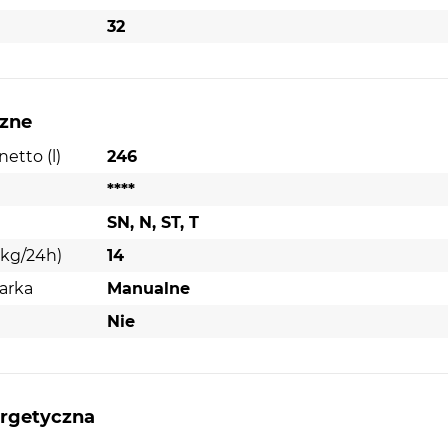
32
czne
etto (l)
246
****
SN, N, ST, T
(kg/24h)
14
arka
Manualne
Nie
ergetyczna