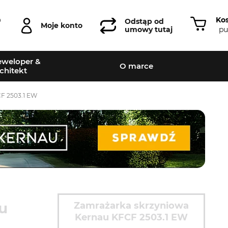
Ko
0
Odstąp od
Moje konto
pu
umowy tutaj
weloper &
O marce
chitekt
F 2503.1 EW
u
Zamrażarka skrzyniowa
Kernau KFCF 2503.1 EW