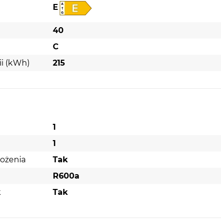
E
40
C
ii (kWh)
215
1
1
ożenia
Tak
R600a
k
Tak