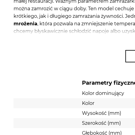
małej restauracji. Ważnym parametrem zamrażarki
można zamrozić w ciągu doby. Ten model cechuje 
krótkiego, jak i długiego zamrażania żywności. Je
mrożenia
, która pozwala na zmniejszenie temperat
chcemy błyskawicznie schłodzić napoje albo uzysk
Zamrażarka pracuje
bardzo cicho
, więc z powodz
Generowane przez nią odgłosy nie będą dla Ciebie
prostą i komfortową obsługę. Używając go, dokład
wnętrzu zamrażarki zbiera się lód, powinieneś ją
o
wszystkie artykuły spożywcze i odpiąć urządzenie
minimalizuje ryzyko uchylenia klapy przez osoby 
Parametry fizyczn
Kolor dominujący
Kolor
Wysokość (mm)
Szerokość (mm)
Głębokość (mm)