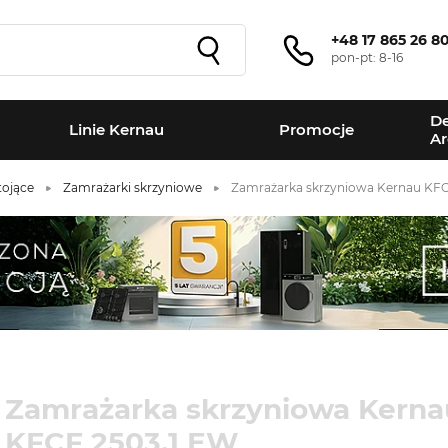
+48 17 865 26 8
pon-pt: 8-16
De
Linie Kernau
Promocje
Ar
tojące
Zamrażarki skrzyniowe
Zamrażarka skrzyniowa Kernau KFC
Zamrażarka skrzyniowa Kerna
KFCF 2503.1 EW