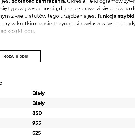
 jest
zdolność zamrażania
. Określa, ile kilogramów żyw
się typową wydajnością, dlatego sprawdzi się zarówno d
dnym z wielu atutów tego urządzenia jest
funkcja szybk
ury w krótkim czasie. Przydaje się zwłaszcza w lecie, gd
ać kostki lodu.
eniem możesz ulokować ją w pomieszczeniu kuchennym
 uciążliwe.
Elektroniczny panel sterowania
zagwarantuj
Rozwiń opis
nie ustawisz temperaturę w zamrażarce. Z uwagi na to, 
kresowo rozmrażać
. Zanim rozpoczniesz pracę, musisz 
 z gniazdka. Zamrażarka jest zamykana
na klucz
, co
nieupoważnione.
e
Biały
Biały
850
955
625