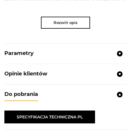
srebrnym wykończeniu idealnie sprawdza się przy
ubijaniu białek, śmietany czy lekkich mas. Jest w
pełni kompatybilne z robotem planetarnym BKSFP
Rozwiń opis
515 MB , zapewniając płynną i stabilną pracę podczas
przygotowań kulinarnych.
Parametry
NAJWAŻNIEJSZE PARAMETRY
Kolor:
Srebrny
Opinie klientów
Szerokość (mm):
45
Waga (kg):
0.073
Do pobrania
Wysokość (mm):
65
Dedykowany model:
BKSFP 515 MB
Materiał wykonania:
Stal nierdzewna
SPECYFIKACJA TECHNICZNA PL
Opis produktu:
Mieszadło do ubijania to
precyzyjne akcesorium do szybkiego