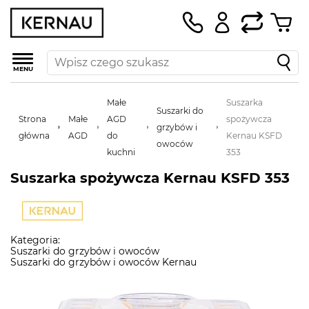
MENU
Małe
Suszarka
Suszarki do
Strona
Małe
AGD
spożywcza
grzybów i
główna
AGD
do
Kernau KSFD
owoców
kuchni
353
Suszarka spożywcza Kernau KSFD 353
Kategoria:
Suszarki do grzybów i owoców
Suszarki do grzybów i owoców Kernau