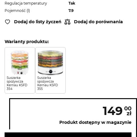
Regulacja temperatury
Tak
Pojemność (l)
7.9
Dodaj do listy życzeń
Dodaj do porównania
Warianty produktu:
Suszarka
Suszarka
spożywcza
spożywcza
Kernau KSFD
Kernau KSFD
354
355
149
00
zł
Produkt dostępny w magazynie