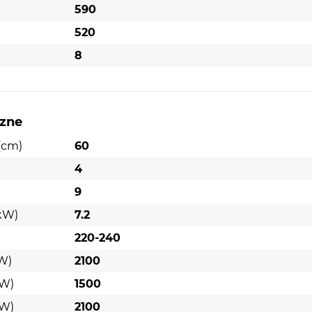
590
520
8
czne
(cm)
60
4
9
kW)
7.2
220-240
(W)
2100
(W)
1500
(W)
2100