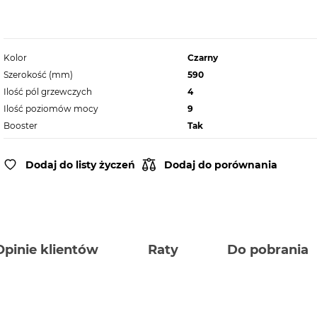
Kolor
Czarny
Szerokość (mm)
590
Ilość pól grzewczych
4
Ilość poziomów mocy
9
Booster
Tak
Dodaj do listy życzeń
Dodaj do porównania
Opinie klientów
Raty
Do pobrania