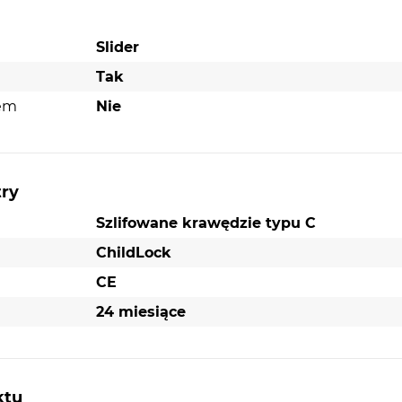
Slider
Tak
nem
Nie
try
Szlifowane krawędzie typu C
ChildLock
CE
24 miesiące
ktu