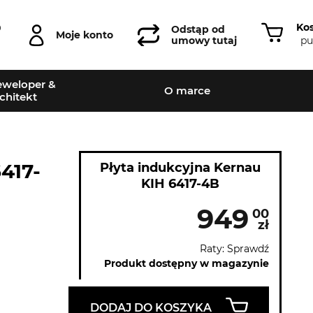
Ko
0
Odstąp od
Moje konto
pu
umowy tutaj
weloper &
O marce
chitekt
417-
Płyta indukcyjna Kernau
KIH 6417-4B
949
00
zł
Raty: Sprawdź
Produkt dostępny w magazynie
DODAJ DO KOSZYKA