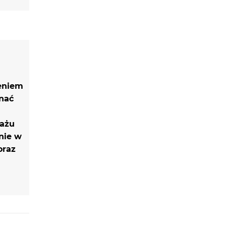
eniem
znać
tażu
nie w
oraz