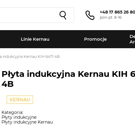
+48 17 865 26 8
pon-pt: 8-16
De
Linie Kernau
Promocje
Ar
ta indukcyjna Kernau KIH 6417-4B
Płyta indukcyjna Kernau KIH 6
4B
Kategoria:
Płyty indukcyjne
Płyty indukcyjne Kernau