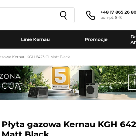
+48 17 865 26 8
pon-pt: 8-16
De
Linie Kernau
Promocje
Ar
gazowa Kernau KGH 6423 CI Matt Black
Płyta gazowa Kernau KGH 642
Matt Black