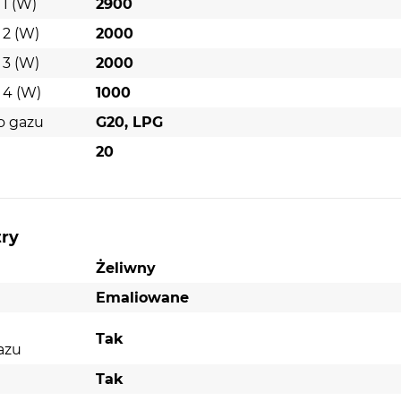
1 (W)
2900
 2 (W)
2000
 3 (W)
2000
 4 (W)
1000
o gazu
G20, LPG
20
try
Żeliwny
Emaliowane
Tak
azu
Tak