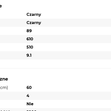
e
Czarny
Czarny
89
610
510
9.1
czne
(cm)
60
4
Nie