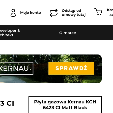
Ko
0
Odstąp od
Moje konto
pu
umowy tutaj
weloper &
O marce
chitekt
3 CI
Płyta gazowa Kernau KGH
6423 CI Matt Black