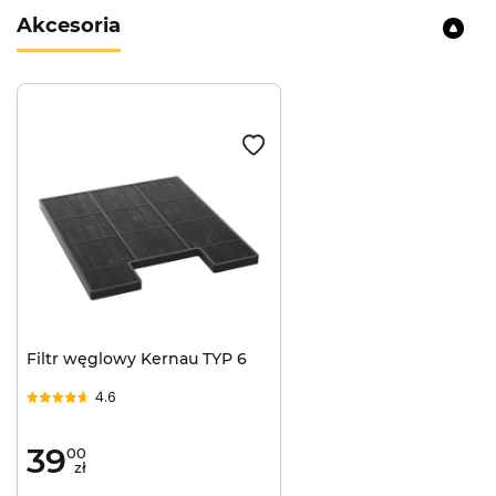
Akcesoria
Filtr węglowy Kernau TYP 6
4.6
39
00
zł