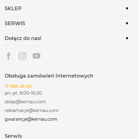
WZORNICTWO
SKLEP
KORPUS OKAPU: CZARNY
SERWIS
FRONT: BIAŁE SZKŁO
Dołącz do nas!
FUNKCJONALNOŚĆ
MOŻLIWOŚĆ PRACY JAKO POCHŁANIACZ LUB
WYCIĄG: TAK
STEROWANIE MECHANICZNE KOŁYSKOWE:
Obsługa zamówień internetowych
TAK
OŚWIETLENIE: LISTWA LED
17 865 26 80
pn.-pt. 8:00–16:00
BARWA OŚWIETLENIA: 3000 K
sklep@kernau.com
STOPNIE PRACY WENTYLATORA: 3
reklamacje@kernau.com
2 FILTRY ALUMINIOWE: TAK
gwarancje@kernau.com
INSTALACJA
Serwis
220 – 240 V, 50/60 HZ: TAK