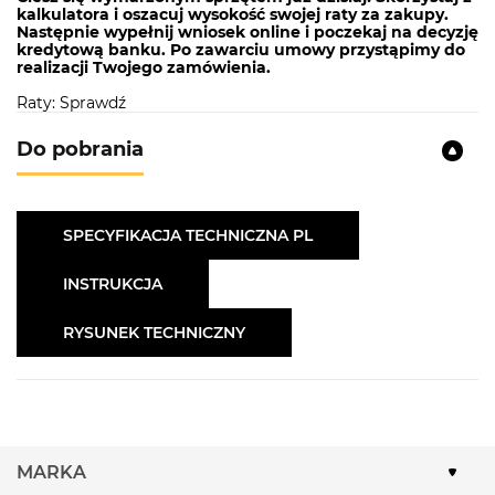
charakterze pochłaniacza, gdzie powietrze jest
kalkulatora i oszacuj wysokość swojej raty za zakupy.
Następnie wypełnij wniosek online i poczekaj na decyzję
oczyszczane, a następnie wydmuchiwane jest z
kredytową banku. Po zawarciu umowy przystąpimy do
powrotem do kuchni. Urządzenie ma 3-stopniowy
realizacji Twojego zamówienia.
zakres prędkości, aby jeszcze lepiej dopasować się
Raty: Sprawdź
do Twoich bieżących potrzeb.
Do pobrania
Dwa sposoby filtracji
Do podstawowego wyposażenia okapu należą dwa
filtry aluminiowe, które zatrzymują cząsteczki
SPECYFIKACJA TECHNICZNA PL
tłuszczu i oczyszczają Twoją kuchnię z kuchennych
oparów oraz chronią Twoje meble. Filtry węglowe
INSTRUKCJA
pochłaniające zapachy należą natomiast do
akcesoriów dodatkowych. (należy dokupić osobno).
RYSUNEK TECHNICZNY
MARKA
SPECYFIKACJA TECHNICZNA