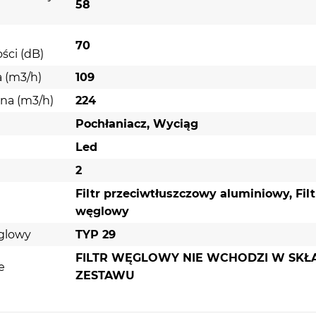
58
70
ści (dB)
 (m3/h)
109
na (m3/h)
224
Pochłaniacz, Wyciąg
Led
2
Filtr przeciwtłuszczowy aluminiowy, Filt
węglowy
ęglowy
TYP 29
FILTR WĘGLOWY NIE WCHODZI W SKŁ
e
ZESTAWU