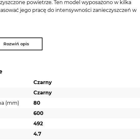
oczyszczone powietrze. Ten model wyposażono w kilka
pasować jego pracę do intensywności zanieczyszczeń w
w kuchni, producent wyposażył okap w
energooszczędn
rdzo długą żywotnością i emitują jasne światło, dzięki c
Rozwiń opis
ządzeniu zostały zainstalowane
filtry węglowe
, które m
pochłaniające nieprzyjemne zapachy powstałe w trakcie
e
Czarny
Czarny
na (mm)
80
600
492
4.7