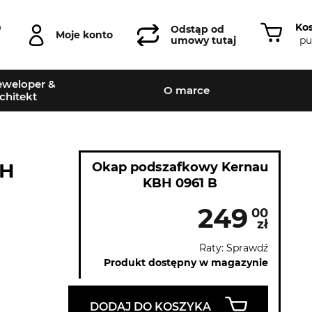
Ko
0
Odstąp od
Moje konto
pu
umowy tutaj
weloper &
O marce
chitekt
BH
Okap podszafkowy Kernau
KBH 0961 B
249
00
zł
Raty: Sprawdź
Produkt dostępny w magazynie
DODAJ DO KOSZYKA