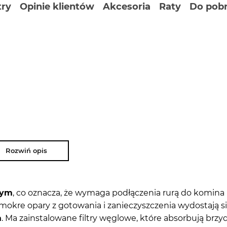
ry
Opinie klientów
Akcesoria
Raty
Do pobr
Rozwiń opis
tym
, co oznacza, że wymaga podłączenia rurą do komina
mokre opary z gotowania i zanieczyszczenia wydostają s
a
. Ma zainstalowane filtry węglowe, które absorbują brzy