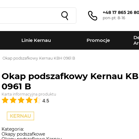
+48 17 865 26 8
pon-pt: 8-16
De
Linie Kernau
Promocje
Ar
Okap podszafkowy Kernau KBH 0961 B
Okap podszafkowy Kernau K
0961 B
Karta informacyjna produktu
4.5
Kategoria:
Okapy podszafkowe