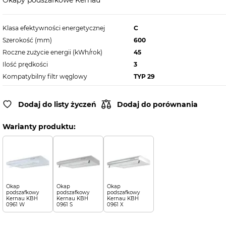
Okapy podszafkowe Kernau
Klasa efektywności energetycznej
C
Szerokość (mm)
600
Roczne zużycie energii (kWh/rok)
45
Ilość prędkości
3
Kompatybilny filtr węglowy
TYP 29
Dodaj do listy życzeń
Dodaj do porównania
Warianty produktu:
Okap
Okap
Okap
podszafkowy
podszafkowy
podszafkowy
Kernau KBH
Kernau KBH
Kernau KBH
0961 W
0961 S
0961 X