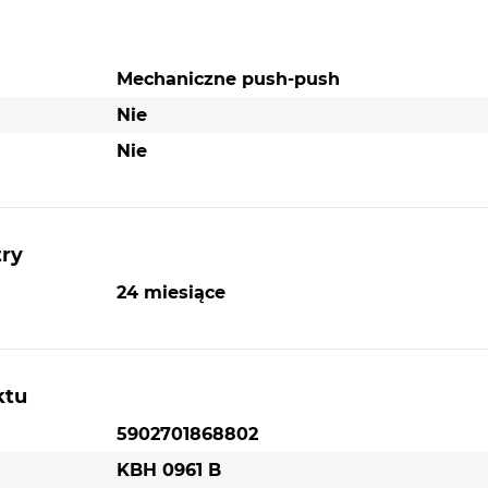
Mechaniczne push-push
Nie
Nie
try
24 miesiące
ktu
5902701868802
KBH 0961 B