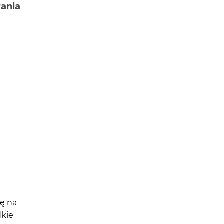
ania
ię na
dkie