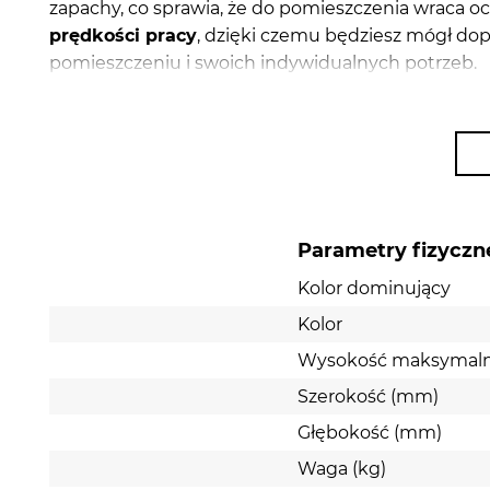
zapachy, co sprawia, że do pomieszczenia wraca 
prędkości pracy
, dzięki czemu będziesz mógł do
pomieszczeniu i swoich indywidualnych potrzeb.
By zagwarantować pełen komfort podczas pracy 
oświetlenie LED
. Diody LED charakteryzują się ba
świetnie doświetlą obszar roboczy w kuchni. W ur
swoim składzie drobne cząstki węgla aktywnego, 
gotowania.
Parametry fizyczn
Kolor dominujący
Kolor
Wysokość maksymal
Szerokość (mm)
Głębokość (mm)
Waga (kg)