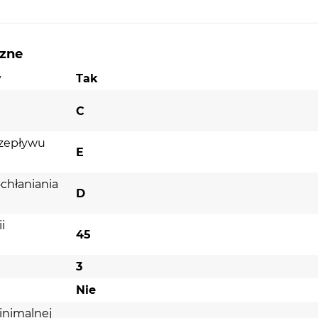
czne
y
Tak
C
rzepływu
E
chłaniania
D
i
45
3
Nie
inimalnej