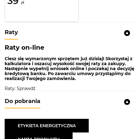
39
zł
Dzięki funkcji Timer okap samoczynnie wyłączy się
po określonym czasie, co podnosi komfort
użytkowania i wspiera oszczędność energii. To
praktyczne rozwiązanie, które pozwala przewietrzyć
Raty
kuchnię po gotowaniu bez konieczności pamiętania
o wyłączeniu urządzenia.
Raty on-line
Praca jako wyciąg lub pochłaniacz
Ciesz się wymarzonym sprzętem już dzisiaj! Skorzystaj z
kalkulatora i oszacuj wysokość swojej raty za zakupy.
Okap Kernau KCH 0335 B oferuje dwa tryby pracy –
Następnie wypełnij wniosek online i poczekaj na decyzję
jako wyciąg, który usuwa opary na zewnątrz
kredytową banku. Po zawarciu umowy przystąpimy do
realizacji Twojego zamówienia.
budynku, lub jako pochłaniacz z filtrami węglowymi,
które oczyszczają powietrze wewnątrz kuchni.
Raty: Sprawdź
Dzięki temu urządzenie sprawdzi się zarówno w
kuchniach z dostępem do wentylacji, jak i w
Do pobrania
pomieszczeniach bez kanału odprowadzającego.
ETYKIETA ENERGETYCZNA