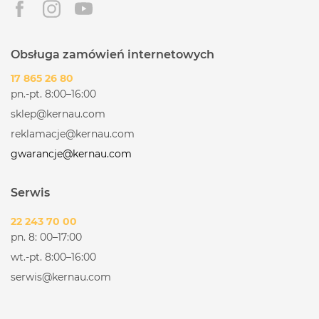
Kolor: Czarny
Wykonanie: Szkło + stal nierdzewna
Funkcjonalność
Obsługa zamówień internetowych
17 865 26 80
Możliwość pracy jako pochłaniacz lub wyciąg:
pn.-pt. 8:00–16:00
Tak
sklep@kernau.com
Sterowanie dotykowe: Tak
reklamacje@kernau.com
Wyświetlacz w kolorze białym: Tak
gwarancje@kernau.com
Oświetlenie: Listwa LED
Ilość / moc żarówek: 1 x 3,5W
Serwis
Barwa oświetlenia: 6500K
22 243 70 00
Timer: Tak
pn. 8: 00–17:00
Szczelinowy system zasysania oparów: Tak
wt.-pt. 8:00–16:00
Filtry aluminiowe: Tak
serwis@kernau.com
Instalacja