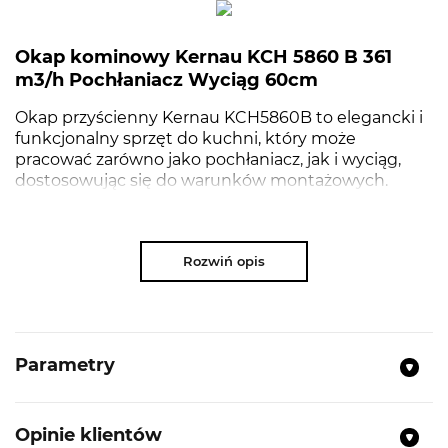
Okap kominowy Kernau KCH 5860 B 361
m3/h Pochłaniacz Wyciąg 60cm
Okap przyścienny Kernau KCH5860B to elegancki i
funkcjonalny sprzęt do kuchni, który może
pracować zarówno jako pochłaniacz, jak i wyciąg,
dostosowując się do warunków montażowych.
Wyposażony w szczelinowy system zasysania
oparów, efektywnie usuwa mgiełkę i zapachy już u
samego źródła gotowania. Dotykowe sterowanie
Rozwiń opis
oraz listwa LED zapewniają komfort obsługi i jasne
oświetlenie pola roboczego. Funkcja Timer
umożliwia automatyczne wyłączanie po
zaprogramowanym czasie, co zwiększa wygodę
użytkowania. Klasa energetyczna A+ gwarantuje
Parametry
oszczędność i niższe rachunki.
Opinie klientów