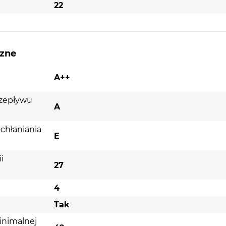
22
czne
A++
rzepływu
A
chłaniania
E
i
27
4
Tak
inimalnej