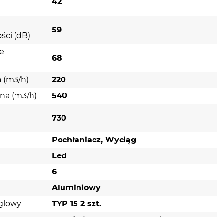
42
59
ści (dB)
ie
68
 (m3/h)
220
na (m3/h)
540
730
Pochłaniacz, Wyciąg
Led
6
Aluminiowy
ęglowy
TYP 15 2 szt.