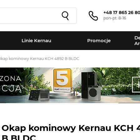
+48 17 865 26 8
pon-pt: 8-16
De
Linie Kernau
Promocje
Ar
Okap kominowy Kernau KCH 4892 B BLDC
Okap kominowy Kernau KCH 
B BLDC