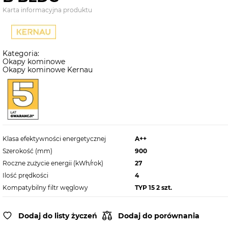
Karta informacyjna produktu
Kategoria:
Okapy kominowe
Okapy kominowe Kernau
Klasa efektywności energetycznej
A++
Szerokość (mm)
900
Roczne zużycie energii (kWh/rok)
27
Ilość prędkości
4
Kompatybilny filtr węglowy
TYP 15 2 szt.
Dodaj do listy życzeń
Dodaj do porównania