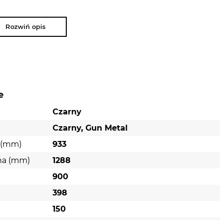
Rozwiń opis
e
Czarny
Czarny, Gun Metal
 (mm)
933
na (mm)
1288
900
398
)
150