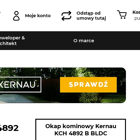
Ko
0
Odstąp od
Moje konto
pu
umowy tutaj
weloper &
O marce
chitekt
4892
Okap kominowy Kernau
KCH 4892 B BLDC