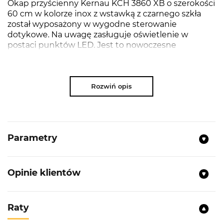
Okap przyścienny Kernau KCH 3860 XB o szerokości
60 cm w kolorze inox z wstawką z czarnego szkła
został wyposażony w wygodne sterowanie
dotykowe. Na uwagę zasługuje oświetlenie w
postaci punktów LED. Jest to nowoczesne
rozwiązanie, które prezentuje się stylowo i zapewnia
równomierne oświetlenie płyty grzewczej. W
urządzeniu zastosowano różne warianty prędkości
wentylacji, co gwarantuje skuteczne i szybkie
Rozwiń opis
oczyszczanie powietrza. Okap ten to idealny sprzęt
do każdej kuchni – efektywnie usuwa opary, które
powstają podczas gotowania.
Parametry
NAJWAŻNIEJSZE PARAMETRY:
Opinie klientów
Poziom hałasu:
38,1-61,1 dB
Materiał:
Stal nierdzewna + szkło
Raty
Filtr:
Aluminiowy