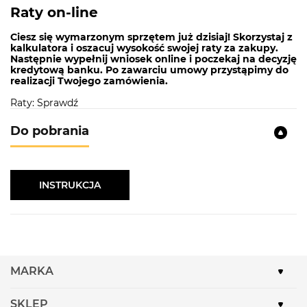
Raty on-line
Kolor:
Inox + czarne szkło
Liczba stopni regulacji:
3
Ciesz się wymarzonym sprzętem już dzisiaj! Skorzystaj z
kalkulatora i oszacuj wysokość swojej raty za zakupy.
Oświetlenie:
LED
Następnie wypełnij wniosek online i poczekaj na decyzję
kredytową banku. Po zawarciu umowy przystąpimy do
Rodzaj okapu:
Przyścienny
realizacji Twojego zamówienia.
Szerokość:
60 cm
Raty: Sprawdź
Sterowanie:
Dotykowe
Do pobrania
OKAP PRZYŚCIENNY
Inaczej nazywany okapem kominowym.
INSTRUKCJA
Montowany przy ścianie w ciągu zabudowy
kuchennej daje całkowitą wolność w projektowaniu
kuchni.
MARKA
SKLEP