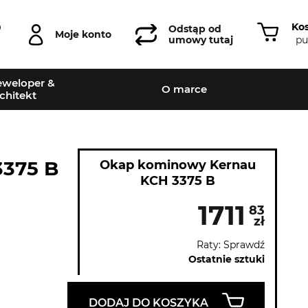
Ko
0
Odstąp od
Moje konto
pu
umowy tutaj
weloper &
O marce
chitekt
375 B
Okap kominowy Kernau
KCH 3375 B
1711
83
zł
Raty: Sprawdź
Ostatnie sztuki
DODAJ DO KOSZYKA