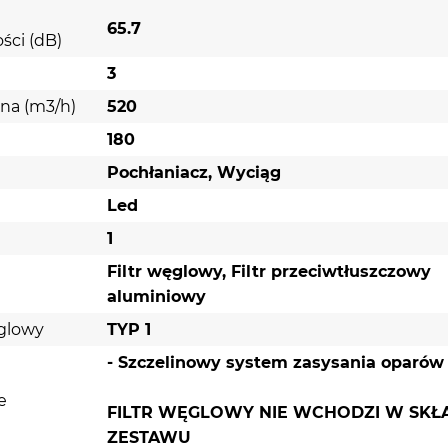
65.7
ści (dB)
3
na (m3/h)
520
180
Pochłaniacz, Wyciąg
Led
1
Filtr węglowy, Filtr przeciwtłuszczowy
aluminiowy
ęglowy
TYP 1
- Szczelinowy system zasysania oparów
e
FILTR WĘGLOWY NIE WCHODZI W SKŁ
ZESTAWU