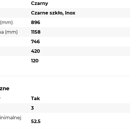
Czarny
Czarne szkło, Inox
 (mm)
896
na (mm)
1158
746
420
)
120
czne
y
Tak
3
inimalnej
52.5