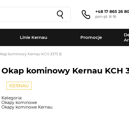
+48 17 865 26 8
pon-pt: 8-16
De
Linie Kernau
Promocje
Ar
Okap kominowy Kernau KCH 3375 B
Okap kominowy Kernau KCH 3
Kategoria:
Okapy kominowe
Okapy kominowe Kernau