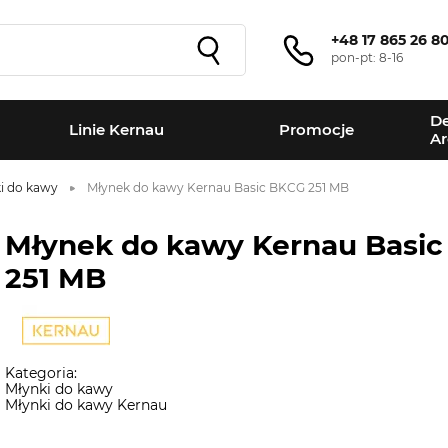
+48 17 865 26 8
pon-pt: 8-16
De
Linie Kernau
Promocje
Ar
i do kawy
Młynek do kawy Kernau Basic BKCG 251 MB
Młynek do kawy Kernau Basi
251 MB
Kategoria:
Młynki do kawy
Młynki do kawy Kernau