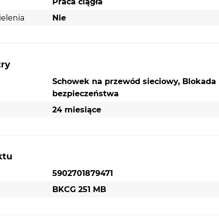
Praca ciągła
ielenia
Nie
try
Schowek na przewód sieciowy, Blokada
bezpieczeństwa
24 miesiące
ktu
5902701879471
BKCG 251 MB