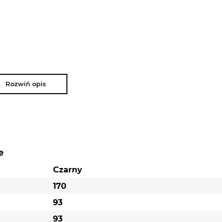
Rozwiń opis
e
Czarny
170
93
93