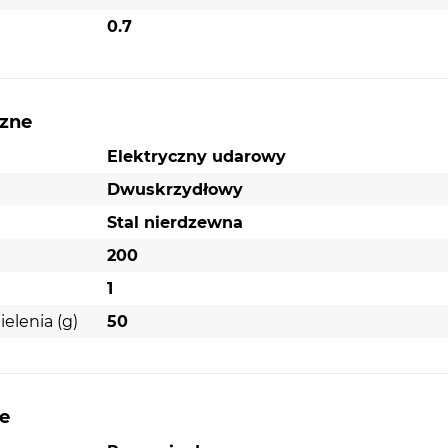
0.7
czne
Elektryczny udarowy
Dwuskrzydłowy
Stal nierdzewna
200
1
lenia (g)
50
e