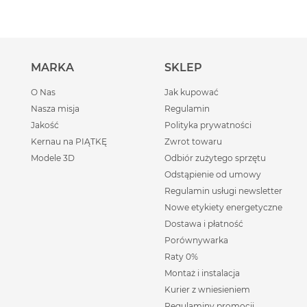
MARKA
SKLEP
O Nas
Jak kupować
Nasza misja
Regulamin
Jakość
Polityka prywatności
Kernau na PIĄTKĘ
Zwrot towaru
Modele 3D
Odbiór zużytego sprzętu
Odstąpienie od umowy
Regulamin usługi newsletter
Nowe etykiety energetyczne
Dostawa i płatność
Porównywarka
Raty 0%
Montaż i instalacja
Kurier z wniesieniem
Regulaminy promocji