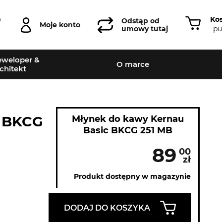
Ko
0
Odstąp od
Moje konto
pu
umowy tutaj
weloper &
O marce
chitekt
c BKCG
Młynek do kawy Kernau
Basic BKCG 251 MB
89
00
zł
Produkt dostępny w magazynie
DODAJ DO KOSZYKA