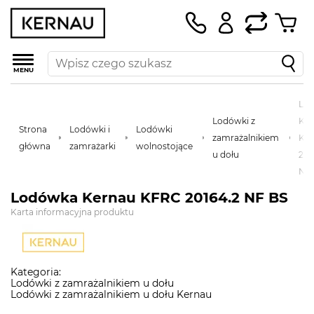
MENU
Lo
Lodówki z
Ke
Strona
Lodówki i
Lodówki
zamrażalnikiem
KF
główna
zamrażarki
wolnostojące
u dołu
201
NF
Lodówka Kernau KFRC 20164.2 NF BS
Karta informacyjna produktu
Kategoria:
Lodówki z zamrażalnikiem u dołu
Lodówki z zamrażalnikiem u dołu Kernau