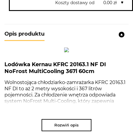
Koszty dostawy od
0.00 zł
Opis produktu
Lodówka Kernau KFRC 20163.1 NF DI
NoFrost MultiCooling 367l 60cm
Wolnostojąca chłodziarko-zamrażarka KFRC 20163.1
NF DI to aż 2 metry wysokości i 367 litrów
pojemności. Za chłodzenie wnętrza odpowiada
system NoFrost Multi-Cooling, który zapewnia
idealną temperaturę oraz poziom wilgotności w obu
komorach. Ledowe oświetlenie oraz przemyślane
rozmieszczenie półek i szuflad gwarantuje wygodę
Rozwiń opis
przechowywania. Komfort użytkowania dopełnia
sterowanie elektroniczne.