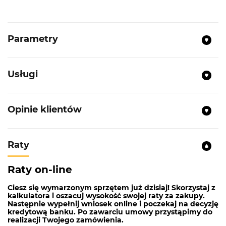
Parametry
NAJWAŻNIEJSZE PARAMETRY
Typ:
Lodówka wolnostojąca
Usługi
Klasa energetyczna:
E
Pojemność chłodziarki:
266l
Opinie klientów
Pojemność zamrażarki:
101l
Kolor:
Dark Inox
Raty
System chłodzenia:
NoFrost MultiCooling
Funkcja SuperCool
Raty on-line
Materiał wykonania półek:
Szkło
Ciesz się wymarzonym sprzętem już dzisiaj! Skorzystaj z
Klasa klimatyczna:
T/SN
kalkulatora i oszacuj wysokość swojej raty za zakupy.
Następnie wypełnij wniosek online i poczekaj na decyzję
Rodzaj sterowania:
Elektroniczne
kredytową banku. Po zawarciu umowy przystąpimy do
realizacji Twojego zamówienia.
Oświetlenie wnętrza:
LED