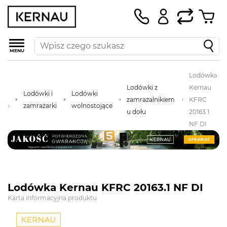
MENU
Lodówka
Lodówki z
Kernau
ona
Lodówki i
Lodówki
zamrażalnikiem
KFRC
wna
zamrażarki
wolnostojące
u dołu
20163.1
NF DI
Lodówka Kernau KFRC 20163.1 NF DI
Karta informacyjna produktu