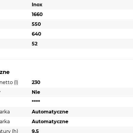
Inox
1660
550
640
twy
52
rę.
a
e
rania
czne
etto (l)
230
y
Nie
****
arka
Automatyczne
arka
Automatyczne
tury (h)
9.5