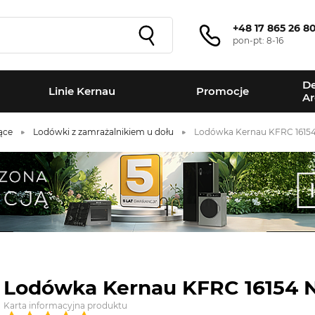
+48 17 865 26 8
pon-pt: 8-16
De
Linie Kernau
Promocje
Ar
ące
Lodówki z zamrażalnikiem u dołu
Lodówka Kernau KFRC 16154
Lodówka Kernau KFRC 16154 N
Karta informacyjna produktu