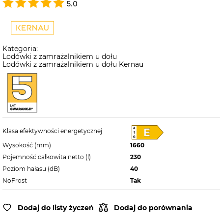
5.0
Kategoria:
Lodówki z zamrażalnikiem u dołu
Lodówki z zamrażalnikiem u dołu Kernau
Klasa efektywności energetycznej
Wysokość (mm)
1660
Pojemność całkowita netto (l)
230
Poziom hałasu (dB)
40
NoFrost
Tak
Dodaj do listy życzeń
Dodaj do porównania