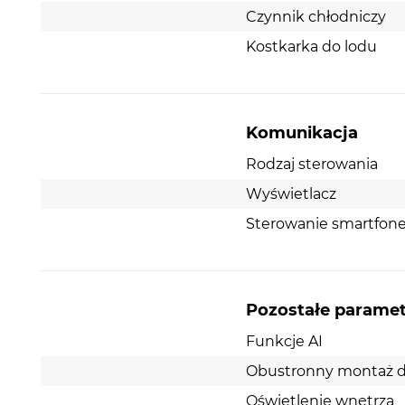
Czynnik chłodniczy
FUNKCJONALNOŚĆ - ZAMRAŻARKA
Kostkarka do lodu
TYP CHŁODZENIA: NOFROST
RODZAJ ROZMRAŻANIA: AUTOMATYCZNY
ILOŚĆ SZUFLAD: 3
Komunikacja
FUNKCJA
Rodzaj sterowania
TACKA NA LÓD
Wyświetlacz
PARAMETRY TECHNICZNE
Sterowanie smartfo
KLASA ENERGETYCZNA: E
ZUŻYCIE ENERGII NA ROK223 kWh
KLASA KLIMATYCZNA: SN-N-ST
Pozostałe parame
GŁOŚNOŚĆ: 40 dB
Funkcje AI
POJEMNOŚĆ NETTO CHŁODZIARKI (lt): 144 L
Obustronny montaż d
POJEMNOŚĆ NETTO ZAMRAŻARKI (lt): 86 L
Oświetlenie wnętrza