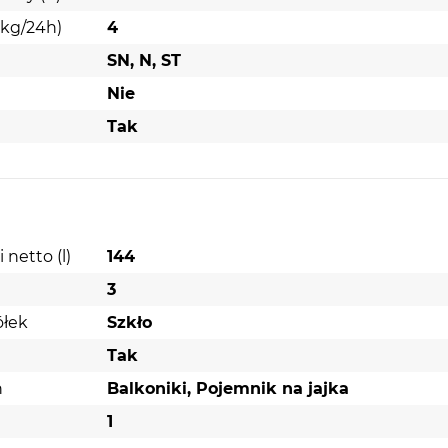
(kg/24h)
4
SN, N, ST
Nie
k ma
jemnik
Tak
netto (l)
144
SPECYFIKACJA TECHNICZNA
3
INFORMACJE PODSTAWOWE
ółek
Szkło
TYP: CHŁODZIARKO-ZAMRAŻARKA
Tak
WOLNOSTOJĄCA
h
Balkoniki, Pojemnik na jajka
WZORNICTWO: INOX LOOK
1
FUNKCJONALNOŚĆ