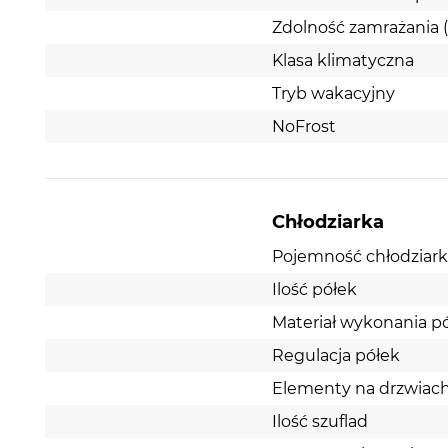
Zdolność zamrażania 
Dopasowana do potrzeb użytkownika
Klasa klimatyczna
Wysokość urządzenia to 166 cm, a szerokość 55
Tryb wakacyjny
cm. Jej pojemność netto to 230 litrów. Użytkowni
do swojej dyspozycji 3 półki oraz przeźroczysty po
NoFrost
na owoce i warzywa. Wszystko to zapewnia dużo
przestrzeni do przejrzystego przechowywania
produktów.
Chłodziarka
Pojemność chłodziarki 
Ilość półek
Materiał wykonania p
Regulacja półek
Elementy na drzwiac
Ilość szuflad