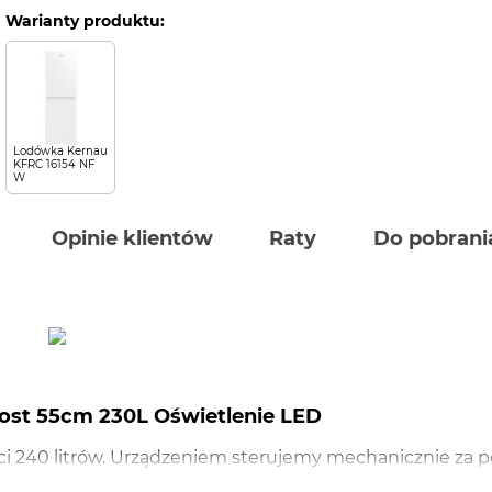
Warianty produktu:
Lodówka Kernau
KFRC 16154 NF
W
Opinie klientów
Raty
Do pobrani
rost 55cm 230L Oświetlenie LED
ci 240 litrów. Urządzeniem sterujemy mechanicznie za
nia NoFrost, który dba o zachowanie odpowiedniej