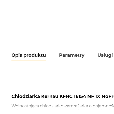
Opis produktu
Parametry
Usługi
Chłodziarka Kernau KFRC 16154 NF IX NoF
Wolnostojąca chłodziarko-zamrażarka o pojemnoś
pokrętła. W zamrażarce występuje system chłodze