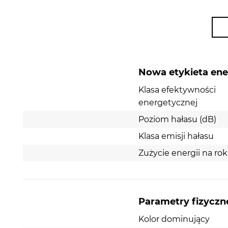
temperatury. Wewnętrzne ledowe oświetlenie ora
użytkowania. Wysokość lodówki to 166 cm, a szero
Nowa etykieta en
Klasa efektywności
energetycznej
Poziom hałasu (dB)
Klasa emisji hałasu
Zużycie energii na ro
Parametry fizyczn
Kolor dominujący