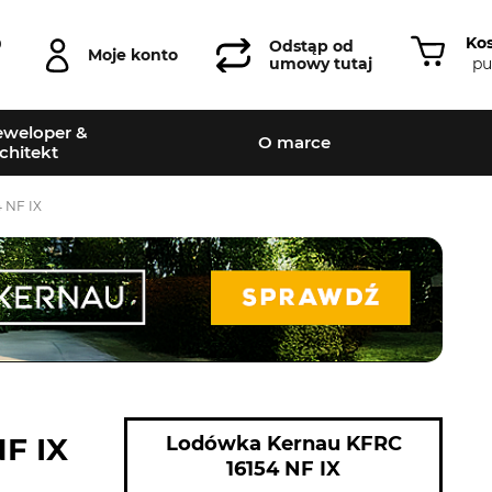
Ko
0
Odstąp od
Moje konto
pu
umowy tutaj
weloper &
O marce
chitekt
 NF IX
F IX
Lodówka Kernau KFRC
16154 NF IX