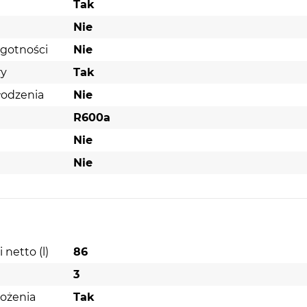
Tak
STEROWANIE: MECHANICZNE
Nie
ILOŚĆ DRZWI: 2
lgotności
Nie
MOŻLIWOŚĆ PRZEŁOŻENIA DRZWI
ry
Tak
ILOŚĆ KOMPRESORÓW: 1
łodzenia
Nie
FUNKCJA "SUPER FREEZING"
R600a
FUNKCJONALNOŚĆ - CHŁODZIARKA
Nie
TYP CHŁODZENIA: NOFROST
Nie
RODZAJ ROZMRAŻANIA: AUTOMATYCZNE
LICZBA BALKONIKÓW NA DRZWIACH: 3
LICZBA PÓŁEK: 3
POJEMNIK NA WARZYWA I OWOCE: 1
netto (l)
86
POJEMNIK NA JAJKA: 1
3
OŚWIETLENIE WNĘTRZA: LED
ożenia
Tak