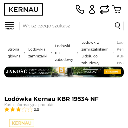
MENU
Lodówki z
Lodó
Lodówki
Strona
Lodówki i
zamrażalnikiem
Kerna
do
główna
zamrażarki
u dołu do
KBR
zabudowy
zabudowy
19534
Lodówka Kernau KBR 19534 NF
Karta informacyjna produktu
3.0