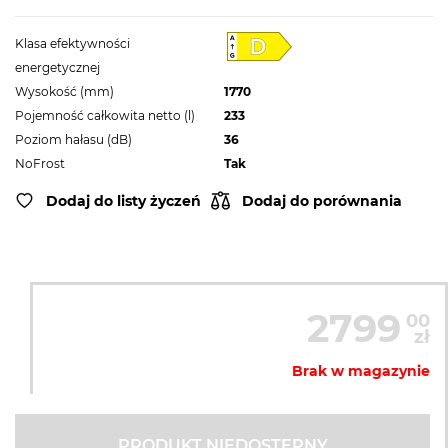
Klasa efektywności
energetycznej
Wysokość (mm)
1770
Pojemność całkowita netto (l)
233
Poziom hałasu (dB)
36
NoFrost
Tak
Dodaj do listy życzeń
Dodaj do porównania
2799
00
zł
Brak w magazynie
PRODUKT NIEDOSTĘPNY