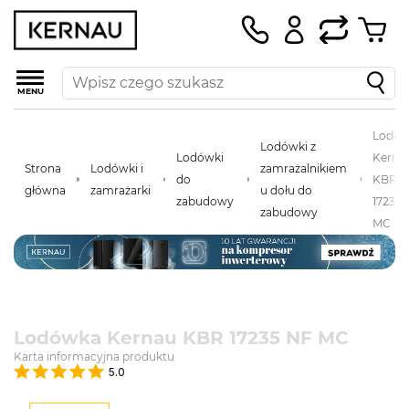
MENU
Lodó
Lodówki z
Lodówki
Kerna
Strona
Lodówki i
zamrażalnikiem
do
KBR
główna
zamrażarki
u dołu do
zabudowy
17235
zabudowy
MC
Lodówka Kernau KBR 17235 NF MC
Karta informacyjna produktu
5.0