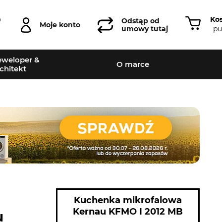
Ko
0
Odstąp od
Moje konto
pu
umowy tutaj
weloper &
O marce
chitekt
Kuchenka mikrofalowa
Kernau KFMO I 2012 MB
u