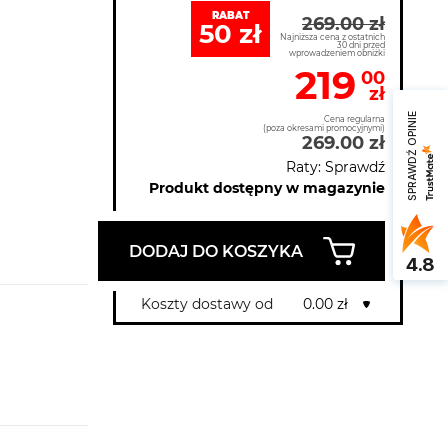
RABAT
269.00 zł
50 zł
Najniższa cena z ostatnich
30 dni przed
wprowadzeniem obniżki
219
00
zł
SPRAWDŹ OPINIE
Cena regularna
(poza okresami promocyjnymi)
269.00 zł
Raty: Sprawdź
Produkt dostępny w magazynie
DODAJ DO KOSZYKA
4.8
Koszty dostawy od
0.00 zł