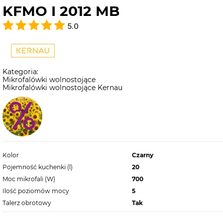
KFMO I 2012 MB
5.0
Kategoria:
Mikrofalówki wolnostojące
Mikrofalówki wolnostojące Kernau
Kolor
Czarny
Pojemność kuchenki (l)
20
Moc mikrofali (W)
700
Ilość poziomów mocy
5
Talerz obrotowy
Tak