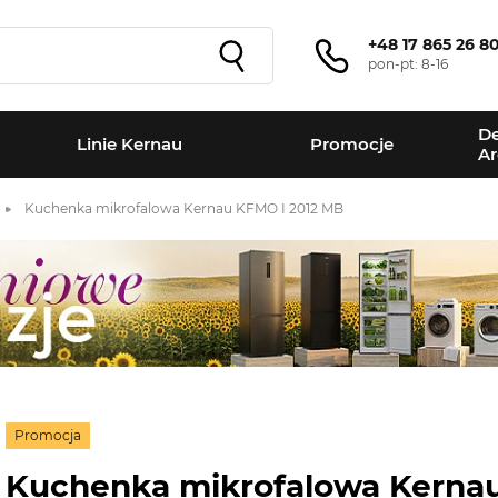
+48 17 865 26 8
pon-pt: 8-16
De
Linie Kernau
Promocje
Ar
Kuchenka mikrofalowa Kernau KFMO I 2012 MB
Promocja
Kuchenka mikrofalowa Kerna