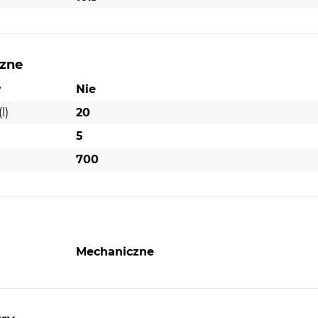
czne
y
Nie
l)
20
5
700
Mechaniczne