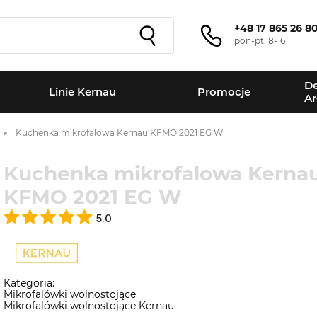
+48 17 865 26 8
pon-pt: 8-16
De
Linie Kernau
Promocje
Ar
Kuchenka mikrofalowa Kernau KFMO 2021 EG W
Kuchenka mikrofalowa Kerna
KFMO 2021 EG W
5.0
Kategoria:
Mikrofalówki wolnostojące
Mikrofalówki wolnostojące Kernau