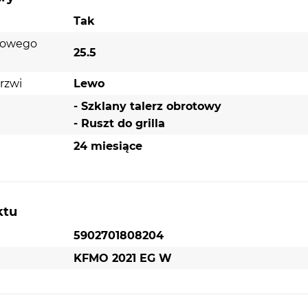
Tak
otowego
25.5
rzwi
Lewo
- Szklany talerz obrotowy
- Ruszt do grilla
24 miesiące
ktu
5902701808204
KFMO 2021 EG W