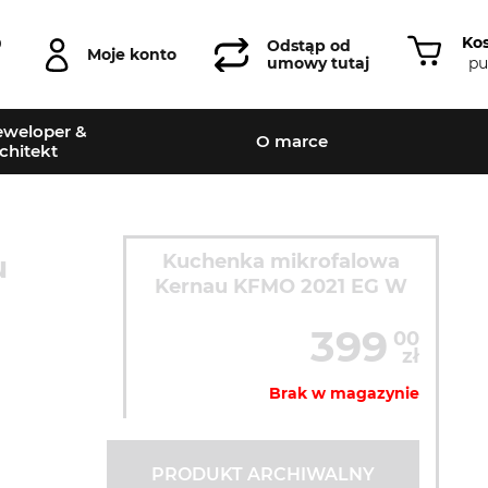
Ko
0
Odstąp od
Moje konto
pu
umowy tutaj
weloper &
O marce
chitekt
u
Kuchenka mikrofalowa
Kernau KFMO 2021 EG W
399
00
zł
Brak w magazynie
PRODUKT ARCHIWALNY