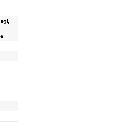
agi,
we