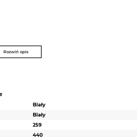
Rozwiń opis
e
Biały
Biały
259
440