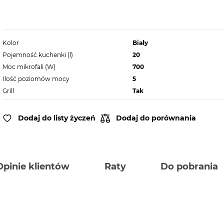
Kolor
Biały
Pojemność kuchenki (l)
20
Moc mikrofali (W)
700
Ilość poziomów mocy
5
Grill
Tak
Dodaj do listy życzeń
Dodaj do porównania
Opinie klientów
Raty
Do pobrania