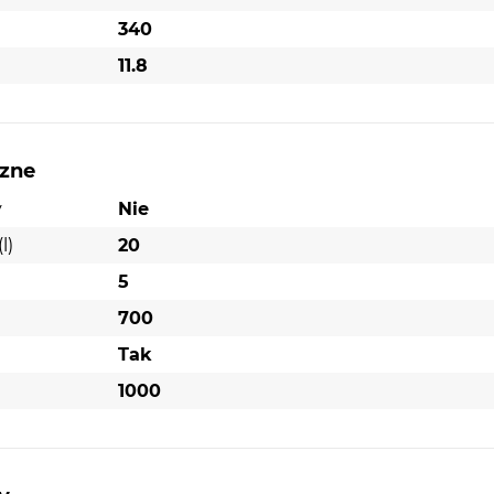
340
11.8
czne
y
Nie
l)
20
5
700
Tak
1000