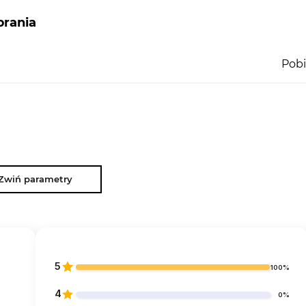
rania
Pobi
Zwiń parametry
5
100%
4
0%