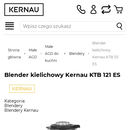
MENU
Blender
Małe
Strona
Małe
kielichowy
AGD do
Blendery
główna
AGD
Kernau KTB 121
kuchni
ES
Blender kielichowy Kernau KTB 121 ES
Kategoria:
Blendery
Blendery Kernau