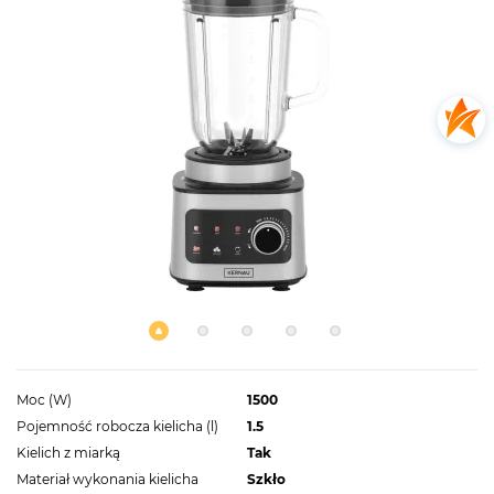
Moc (W)
1500
Pojemność robocza kielicha (l)
1.5
Kielich z miarką
Tak
Materiał wykonania kielicha
Szkło