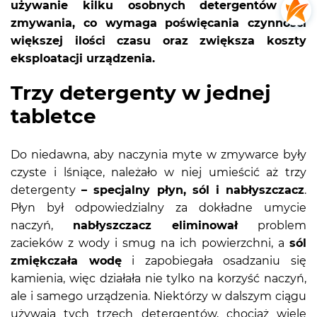
używanie kilku osobnych detergentów do
zmywania, co wymaga poświęcania czynności
większej ilości czasu oraz zwiększa koszty
eksploatacji urządzenia.
Trzy detergenty w jednej
tabletce
Do niedawna, aby naczynia myte w zmywarce były
czyste i lśniące, należało w niej umieścić aż trzy
detergenty
– specjalny płyn, sól i nabłyszczacz
.
Płyn był odpowiedzialny za dokładne umycie
naczyń,
nabłyszczacz eliminował
problem
zacieków z wody i smug na ich powierzchni, a
sól
zmiękczała wodę
i zapobiegała osadzaniu się
kamienia, więc działała nie tylko na korzyść naczyń,
ale i samego urządzenia. Niektórzy w dalszym ciągu
używają tych trzech detergentów, chociaż wiele