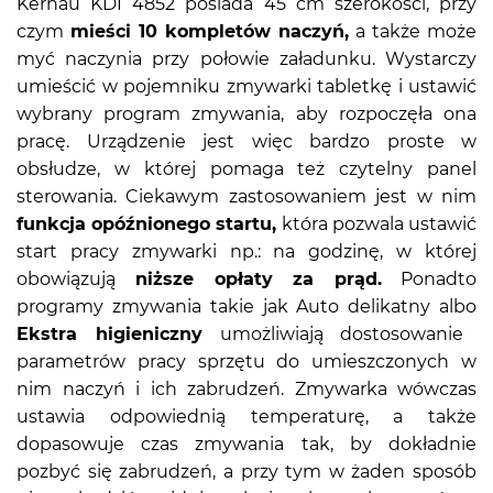
Kernau KDI 4852 posiada 45 cm szerokości, przy
czym
mieści 10 kompletów naczyń,
a także może
myć naczynia przy połowie załadunku. Wystarczy
umieścić w pojemniku zmywarki tabletkę i ustawić
wybrany program zmywania, aby rozpoczęła ona
pracę. Urządzenie jest więc bardzo proste w
obsłudze, w której pomaga też czytelny panel
sterowania. Ciekawym zastosowaniem jest w nim
funkcja opóźnionego startu,
która pozwala ustawić
start pracy zmywarki np.: na godzinę, w której
obowiązują
niższe opłaty za prąd.
Ponadto
programy zmywania takie jak Auto delikatny albo
Ekstra higieniczny
umożliwiają dostosowanie
parametrów pracy sprzętu do umieszczonych w
nim naczyń i ich zabrudzeń. Zmywarka wówczas
ustawia odpowiednią temperaturę, a także
dopasowuje czas zmywania tak, by dokładnie
pozbyć się zabrudzeń, a przy tym w żaden sposób