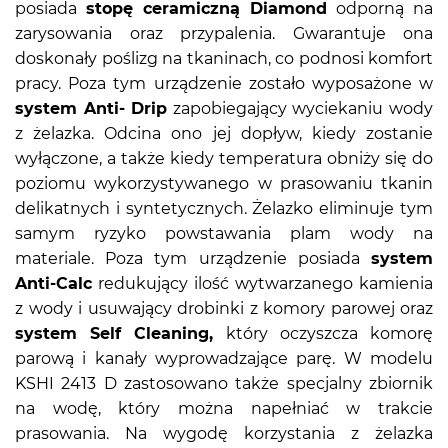
posiada
stopę ceramiczną Diamond
odporną na
zarysowania oraz przypalenia. Gwarantuje ona
doskonały poślizg na tkaninach, co podnosi komfort
pracy. Poza tym urządzenie zostało wyposażone w
system Anti- Drip
zapobiegający wyciekaniu wody
z żelazka. Odcina ono jej dopływ, kiedy zostanie
wyłączone, a także kiedy temperatura obniży się do
poziomu wykorzystywanego w prasowaniu tkanin
delikatnych i syntetycznych. Żelazko eliminuje tym
samym ryzyko powstawania plam wody na
materiale. Poza tym urządzenie posiada
system
Anti-Calc
redukujący ilość wytwarzanego kamienia
z wody i usuwający drobinki z komory parowej oraz
system Self Cleaning,
który oczyszcza komorę
parową i kanały wyprowadzające parę. W modelu
KSHI 2413 D zastosowano także specjalny zbiornik
na wodę, który można napełniać w trakcie
prasowania. Na wygodę korzystania z żelazka