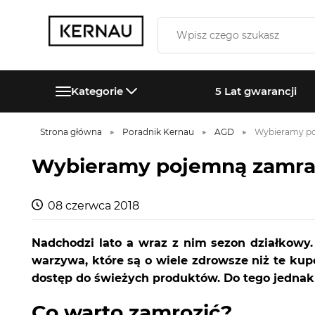
Kategorie
5 Lat gwarancji
Strona główna
Poradnik Kernau
AGD
Wybieramy po
Wybieramy pojemną zamra
08 czerwca 2018
Nadchodzi lato a wraz z nim sezon działkowy
warzywa, które są o wiele zdrowsze niż te ku
dostęp do świeżych produktów. Do tego jednak
Co warto zamrozić?