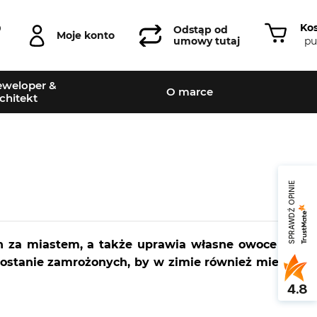
Ko
0
Odstąp od
Moje konto
pu
umowy tutaj
weloper &
O marce
chitekt
SPRAWDŹ OPINIE
h za miastem, a także uprawia własne owoce i
zostanie zamrożonych, by w zimie również mieć
4.8