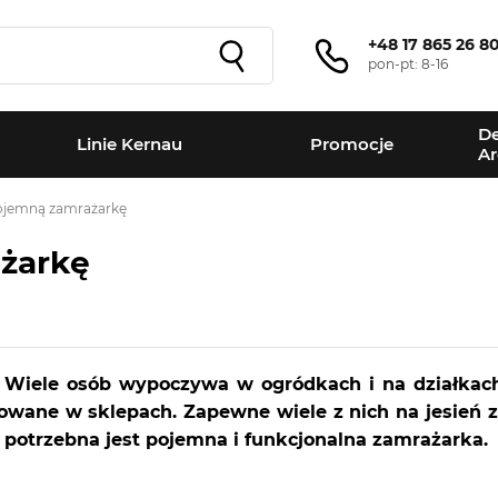
+48 17 865 26 8
pon-pt: 8-16
De
Linie Kernau
Promocje
Ar
jemną zamrażarkę
żarkę
. Wiele osób wypoczywa w ogródkach i na działkac
powane w sklepach. Zapewne wiele z nich na jesień 
 potrzebna jest pojemna i funkcjonalna zamrażarka.