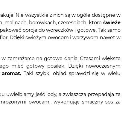
kuje. Nie wszystkie z nich są w ogóle dostępne w
, malinach, borówkach, czereśniach, które
świeże
apakować porcje do woreczków i gotowe. Tak samo
lafior. Dzięki świeżym owocom i warzywom nawet w
 w zamrażarce na gotowe dania. Czasami większa
czego mieć gotowy posiłek. Dzięki nowoczesnym
 aromat.
Taki szybki obiad sprawdzi się w wielu
ku uwielbiamy jeść lody, a zwłaszcza przepadają za
rożonymi owocami, wykonując smaczny sos za