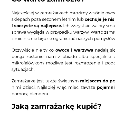
Najczęściej w zamrażarkach mrozimy właśnie owoc
sklepach poza sezonem letnim lub
cechuje je nis
i soczyste są najlepsze.
Ich wszystkie walory sm
sprawa wygląda w przypadku warzyw. Warto zamroz
zimie nic nie będzie ograniczać naszych pomysłów 
Oczywiście nie tylko
owoce i warzywa
nadają si
porcja zostanie nam z obiadu albo specjalnie
mikrofalówkom możliwe jest rozmrożenie i podg
sytuacjach.
Zamrażarka jest także świetnym
miejscem do p
nimi dzieci. Najlepiej więc mieć zawsze
pojemni
pomocą blendera.
Jaką zamrażarkę kupić?