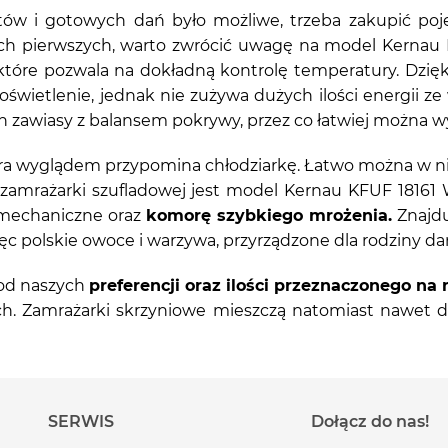
ów i gotowych dań było możliwe, trzeba zakupić poj
tych pierwszych, warto zwrócić uwagę na model Kernau
które pozwala na dokładną kontrolę temperatury. Dzięk
świetlenie, jednak nie zużywa dużych ilości energii z
zawiasy z balansem pokrywy, przez co łatwiej można w
która wyglądem przypomina chłodziarkę. Łatwo można w 
j zamrażarki szufladowej jest model Kernau KFUF 18161 
e mechaniczne oraz
komorę szybkiego mrożenia.
Znajdu
 polskie owoce i warzywa, przyrządzone dla rodziny dan
od naszych
preferencji oraz ilości przeznaczonego na 
h. Zamrażarki skrzyniowe mieszczą natomiast nawet d
SERWIS
Dołącz do nas!