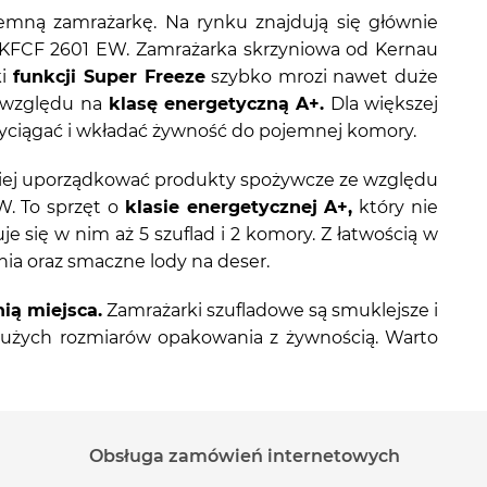
emną zamrażarkę. Na rynku znajdują się głównie
 KFCF 2601 EW. Zamrażarka skrzyniowa od Kernau
i
funkcji Super Freeze
szybko mrozi nawet duże
e względu na
klasę energetyczną A+.
Dla większej
yciągać i wkładać żywność do pojemnej komory.
niej uporządkować produkty spożywcze ze względu
W. To sprzęt o
klasie energetycznej A+,
który nie
je się w nim aż 5 szuflad i 2 komory. Z łatwością w
ia oraz smaczne lody na deser.
nią miejsca.
Zamrażarki szufladowe są smuklejsze i
użych rozmiarów opakowania z żywnością. Warto
Obsługa zamówień internetowych