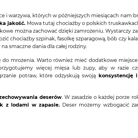
e i warzywa, których w późniejszych miesiącach nam bra
ka jakość.
Mowa tutaj chociażby o polskich truskawkach
akowe można zachować dzięki zamrożeniu. Wystarczy z
ić chociażby szpinak, fasolkę szparagową, bób czy ka
na smaczne dania dla całej rodziny.
ę do mrożenia. Warto również mieć dodatkowe miejsce
 przygotujemy więcej mięsa lub zupy, aby w razie 
rzanie potraw, które odzyskują swoją
konsystencję i
rzechowywania deserów
. W zasadzie o każdej porze ro
k z lodami w zapasie.
Deser możemy wzbogacić zam