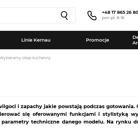
+48 17 865 26 8
pon-pt: 8-16
De
Linie Kernau
Promocje
Ar
Wybieramy okap kuchenny
goci i zapachy jakie powstają podczas gotowania. O
rować się oferowanymi funkcjami i stylistyką wy
ę parametry techniczne danego modelu. Na rynku d