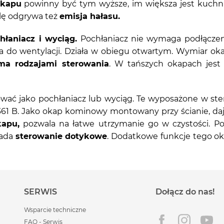
okapu
powinny być tym wyższe, im większa jest kuchni
olę odgrywa też
emisja hałasu.
hłaniacz i wyciąg.
Pochłaniacz nie wymaga podłączeni
do wentylacji. Działa w obiegu otwartym. Wymiar oka
a rodzajami sterowania
. W tańszych okapach jes
wać jako pochłaniacz lub wyciąg. Te wyposażone w st
1 B. Jako okap kominowy montowany przy ścianie, daj
kapu,
pozwala na łatwe utrzymanie go w czystości. P
iada
sterowanie dotykowe
. Dodatkowe funkcje tego o
SERWIS
Dołącz do nas!
Wsparcie techniczne
FAQ - Serwis