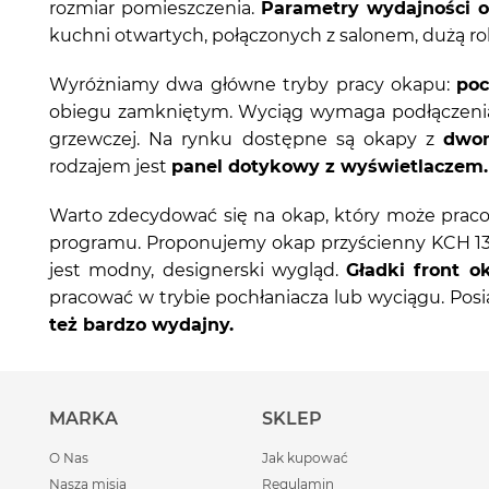
rozmiar pomieszczenia.
Parametry wydajności 
kuchni otwartych, połączonych z salonem, dużą r
Wyróżniamy dwa główne tryby pracy okapu:
poc
obiegu zamkniętym. Wyciąg wymaga podłączenia 
grzewczej. Na rynku dostępne są okapy z
dwom
rodzajem jest
panel dotykowy z wyświetlaczem.
Warto zdecydować się na okap, który może praco
programu. Proponujemy okap przyścienny KCH 136
jest modny, designerski wygląd.
Gładki front o
pracować w trybie pochłaniacza lub wyciągu. Pos
też bardzo wydajny.
MARKA
SKLEP
O Nas
Jak kupować
Nasza misja
Regulamin