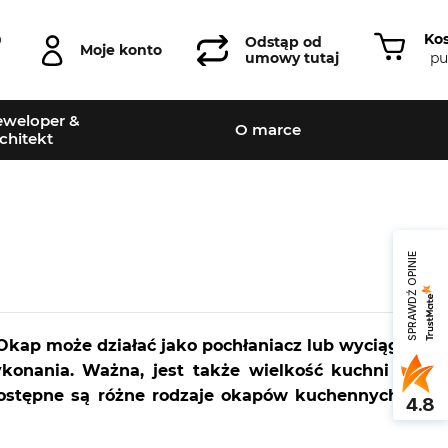
Ko
0
Odstąp od
Moje konto
pu
umowy tutaj
weloper &
O marce
chitekt
SPRAWDŹ OPINIE
kap może działać jako pochłaniacz lub wyciąg.
konania. Ważna, jest także wielkość kuchni i
ostępne są różne rodzaje okapów kuchennych.
4.8