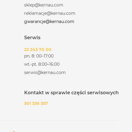
sklep@kernau.com
reklamacje@kernau.com
gwarancje@kernau.com
Serwis
22 243 70 00
pn. 8: 00–17:00
wt.-pt. 8:00–16:00
serwis@kernau.com
Kontakt w sprawie części serwisowych
501 336 557