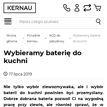
MENU
Strona
Poradnik
AGD do
Wybieramy baterię
główna
Kernau
zabudowy
do kuchni
Wybieramy baterię do
kuchni
17 lipca 2019
Nie tylko wybór zlewozmywaka, ale i wybór
baterii do kuchni powinien być przemyślany.
Dobrze dobrana bateria pozwoli Ci na wygodną
pracę przy zlewie, ale również sprawi, że w