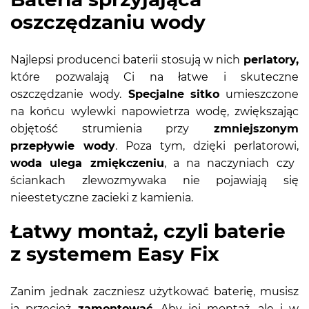
oszczędzaniu wody
Najlepsi producenci baterii stosują w nich
perlatory,
które pozwalają Ci na łatwe i skuteczne
oszczędzanie wody.
Specjalne sitko
umieszczone
na końcu wylewki napowietrza wodę, zwiększając
objętość strumienia przy
zmniejszonym
przepływie wody
. Poza tym, dzięki perlatorowi,
woda ulega zmiękczeniu
, a na naczyniach czy
ściankach zlewozmywaka nie pojawiają się
nieestetyczne zacieki z kamienia.
Łatwy montaż, czyli baterie
z systemem Easy Fix
Zanim jednak zaczniesz użytkować baterię, musisz
ją przecież
zamontować
. Aby jej montaż, ale i w