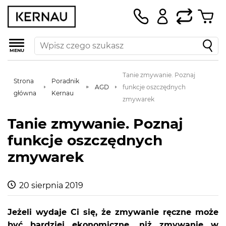
MENU
Tanie zmywanie. Poznaj
Strona
Poradnik
AGD
funkcje oszczędnych
główna
Kernau
zmywarek
Tanie zmywanie. Poznaj
funkcje oszczędnych
zmywarek
20 sierpnia 2019
Jeżeli wydaje Ci się, że zmywanie ręczne może
być bardziej ekonomiczne, niż zmywanie w