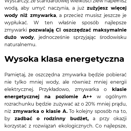
Wystarczy, że standardowej wielkości zlew napełnisz
wodą, aby umyć naczynia, a już
zużyjesz więcej
wody niż zmywarka
, a przecież musisz jeszcze je
wypłukać. W ten właśnie sposób najlepsze
zmywarki
pozwalają Ci oszczędzać maksymalnie
dużo wody
, jednocześnie sprzyjając środowisku
naturalnemu.
Wysoka klasa energetyczna
Pamiętaj, że oszczędna zmywarka będzie pobierać
nie tylko mniej wody, ale również mniej energii
elektrycznej. Przykładowo, zmywarka o
klasie
energetycznej na poziomie A++
w ogólnym
rozrachunku będzie zużywać aż o 20% mniej prądu,
niż
zmywarka o klasie A.
To kolejny sposób na to,
by
zadbać o rodzinny budżet,
a przy okazji
korzystać z rozwiązań ekologicznych. Co najlepsze,