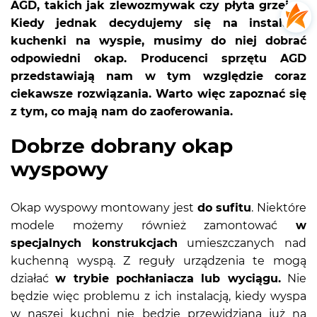
AGD, takich jak zlewozmywak czy płyta grzejna.
Kiedy jednak decydujemy się na instalację
kuchenki na wyspie, musimy do niej dobrać
odpowiedni okap. Producenci sprzętu AGD
przedstawiają nam w tym względzie coraz
ciekawsze rozwiązania. Warto więc zapoznać się
z tym, co mają nam do zaoferowania.
Dobrze dobrany okap
wyspowy
Okap wyspowy montowany jest
do sufitu
. Niektóre
modele możemy również zamontować
w
specjalnych konstrukcjach
umieszczanych nad
kuchenną wyspą. Z reguły urządzenia te mogą
działać
w trybie pochłaniacza lub wyciągu.
Nie
będzie więc problemu z ich instalacją, kiedy wyspa
w naszej kuchni nie będzie przewidziana już na