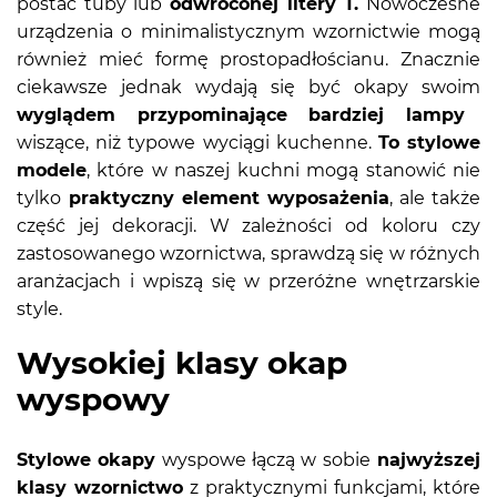
postać tuby lub
odwróconej litery T.
Nowoczesne
urządzenia o minimalistycznym wzornictwie mogą
również mieć formę prostopadłościanu. Znacznie
ciekawsze jednak wydają się być okapy swoim
wyglądem przypominające bardziej lampy
wiszące, niż typowe wyciągi kuchenne.
To stylowe
modele
, które w naszej kuchni mogą stanowić nie
tylko
praktyczny element wyposażenia
, ale także
część jej dekoracji. W zależności od koloru czy
zastosowanego wzornictwa, sprawdzą się w różnych
aranżacjach i wpiszą się w przeróżne wnętrzarskie
style.
Wysokiej klasy okap
wyspowy
Stylowe okapy
wyspowe łączą w sobie
najwyższej
klasy wzornictwo
z praktycznymi funkcjami, które