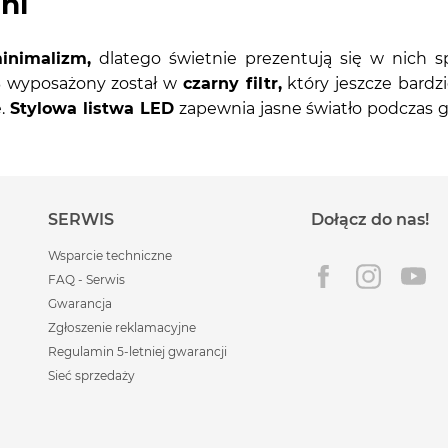
ni
inimalizm,
dlatego świetnie prezentują się w nich s
B wyposażony został w
czarny filtr,
który jeszcze bardz
e.
Stylowa listwa LED
zapewnia jasne światło podczas g
SERWIS
Dołącz do nas!
Wsparcie techniczne
FAQ - Serwis
Gwarancja
Zgłoszenie reklamacyjne
Regulamin 5-letniej gwarancji
Sieć sprzedaży