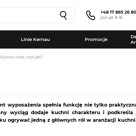
+48 17 865 26 8
pon-pt: 8-16
De
Linie Kernau
Promocje
Ar
Stylowy okap, czyli jaki?
t wyposażenia spełnia funkcję nie tylko praktyczn
ny wyciąg dodaje kuchni charakteru i podkreśla
u ogrywać jedną z głównych ról w aranżacji kuchni. 