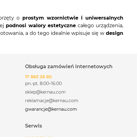
przęty o
prostym wzornictwie i uniwersalnych
iej
podnosi walory estetyczne
całego urządzenia,
otowania, a do tego idealnie wpisuje się w
design
Obsługa zamówień internetowych
17 865 26 80
pn.-pt. 8:00–16:00
sklep@kernau.com
reklamacje@kernau.com
gwarancje@kernau.com
Serwis