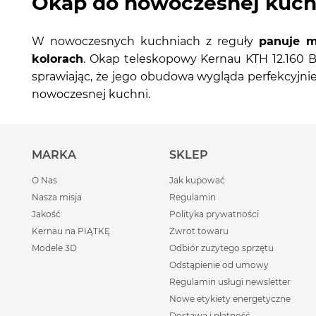
Okap do nowoczesnej kuch
W nowoczesnych kuchniach z reguły
panuje m
kolorach
. Okap teleskopowy Kernau KTH 12.160 
sprawiając, że jego obudowa wygląda perfekcyjni
nowoczesnej kuchni.
MARKA
SKLEP
O Nas
Jak kupować
Nasza misja
Regulamin
Jakość
Polityka prywatności
Kernau na PIĄTKĘ
Zwrot towaru
Modele 3D
Odbiór zużytego sprzętu
Odstąpienie od umowy
Regulamin usługi newsletter
Nowe etykiety energetyczne
Dostawa i płatność