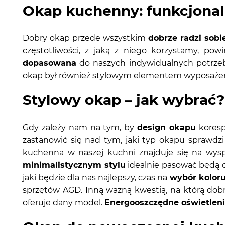
Okap kuchenny: funkcjonal
Dobry okap przede wszystkim
dobrze radzi sobi
częstotliwości, z jaką z niego korzystamy, p
dopasowana
do naszych indywidualnych potrzeb
okap był również stylowym elementem wyposażeni
Stylowy okap – jak wybrać?
Gdy zależy nam na tym, by
design okapu
koresp
zastanowić się nad tym, jaki typ okapu sprawdz
kuchenna w naszej kuchni znajduje się na wys
minimalistycznym stylu
idealnie pasować będą o
jaki będzie dla nas najlepszy, czas na
wybór koloru
sprzętów AGD. Inną ważną kwestią, na którą dob
oferuje dany model.
Energooszczędne oświetlen