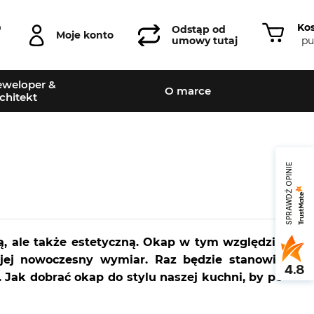
Ko
0
Odstąp od
Moje konto
pu
umowy tutaj
weloper &
O marce
chitekt
SPRAWDŹ OPINIE
ą, ale także estetyczną. Okap w tym względzie
 jej nowoczesny wymiar. Raz będzie stanowić
4.8
Jak dobrać okap do stylu naszej kuchni, by po