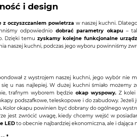
ność i design
e z oczyszczaniem powietrza
w naszej kuchni. Dlatego
owinniśmy odpowiednio
dobrać parametry okapu
– tak
. Dzięki temu
zyskamy kolejne funkcjonalne urządz
a naszej kuchni, podczas jego wyboru powinniśmy zwr
ondował z wystrojem naszej kuchni, jego wybór nie 
i się u nas najlepiej. W dużej kuchni śmiało możemy
pie, trafnym wyborem będzie
okap wyspowy.
Z kolei
kapy podszafkowe, teleskopowe i do zabudowy. Jeżeli j
.
Kolor okapu powinien być dobrany do ogólnego wystroj
rze jest zwrócić uwagę, kiedy chcemy wejść w posiadan
ie LED
to obecnie najbardziej ekonomiczna, ale i dająca n