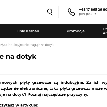
+48 17 865 26 8
pon-pt: 8-16
De
Linie Kernau
Promocje
Ar
Płyta indukcyjna nie reaguje na dotyk
je na dotyk
mowych płyty grzewcze są indukcyjne. Za ich w
rządzenie elektroniczne, taka płyta grzewcza moż
uje na dotyk? Poznaj najczęstsze przyczyny.
czytasz w artykule: