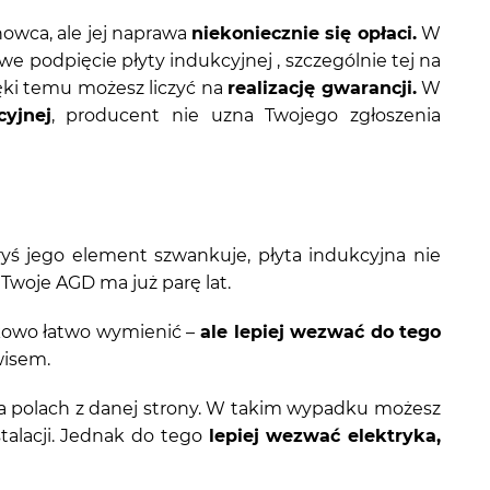
howca, ale jej naprawa
niekoniecznie się opłaci.
W
podpięcie płyty indukcyjnej , szczególnie tej na
ięki temu możesz liczyć na
realizację gwarancji.
W
yjnej
, producent nie uzna Twojego zgłoszenia
ś jego element szwankuje, płyta indukcyjna nie
woje AGD ma już parę lat.
nkowo łatwo wymienić –
ale lepiej wezwać do tego
wisem.
 na polach z danej strony. W takim wypadku możesz
stalacji. Jednak do tego
lepiej wezwać elektryka,