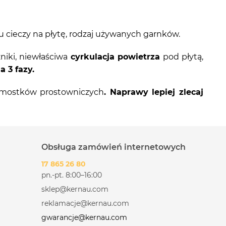
u cieczy na płytę, rodzaj używanych garnków.
zniki, niewłaściwa
cyrkulacja powietrza
pod płytą,
a 3 fazy.
bo mostków prostowniczych
. Naprawy lepiej zlecaj
Obsługa zamówień internetowych
17 865 26 80
pn.-pt. 8:00–16:00
sklep@kernau.com
reklamacje@kernau.com
gwarancje@kernau.com