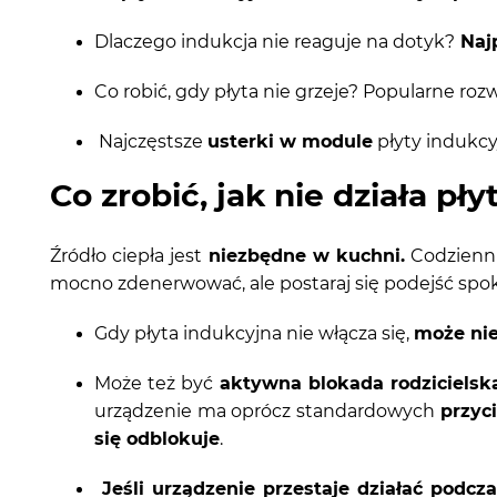
Dlaczego indukcja nie reaguje na dotyk?
Najp
Co robić, gdy płyta nie grzeje? Popularne ro
Najczęstsze
usterki w module
płyty indukcy
Co zrobić, jak nie działa pł
Źródło ciepła jest
niezbędne w kuchni.
Codzienni
mocno zdenerwować, ale postaraj się podejść spo
Gdy płyta indukcyjna nie włącza się,
może nie
Może też być
aktywna blokada rodzicielska
urządzenie ma oprócz standardowych
przyc
się odblokuje
.
Jeśli urządzenie przestaje działać podcz