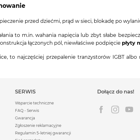
umowanie
eczenie przed dziećmi, prąd w sieci, blokadę po wylani
ałania to m.in. wahania napięcia lub zbyt słabe bezpiec
onstrukcja łączonych pól, niewłaściwe podpięcie
płyty n
ice, to najczęściej przepalenie tranzystorów IGBT al
SERWIS
Dołącz do nas!
Wsparcie techniczne
FAQ - Serwis
Gwarancja
Zgłoszenie reklamacyjne
Regulamin 5-letniej gwarancji