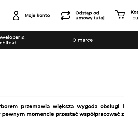
Ko
0
Odstąp od
Moje konto
pu
umowy tutaj
weloper &
O marce
chitekt
yborem przemawia większa wygoda obsługi i
e w pewnym momencie przestać współpracować z