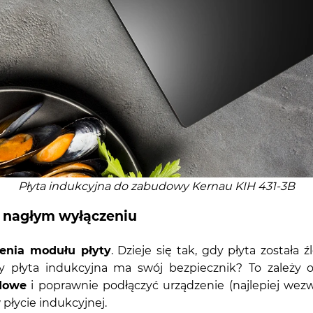
Płyta indukcyjna do zabudowy Kernau KIH 431-3B
o nagłym wyłączeniu
enia modułu płyty
. Dzieje się tak, gdy płyta zosta
 płyta indukcyjna ma swój bezpiecznik? To zależy o
dowe
i poprawnie podłączyć urządzenie (najlepiej wez
płycie indukcyjnej.