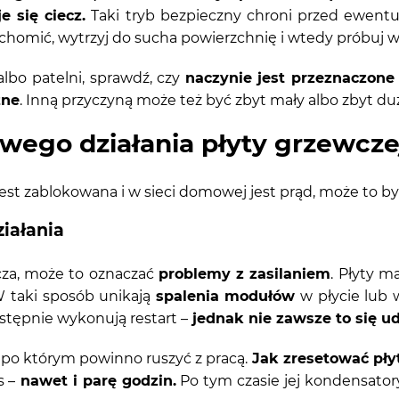
e się ciecz.
Taki tryb bezpieczny chroni przed ewentu
chomić, wytrzyj do sucha powierzchnię i wtedy próbuj w
lbo patelni, sprawdź, czy
naczynie jest przeznaczone 
zne
. Inną przyczyną może też być zbyt mały albo zbyt du
wego działania płyty grzewcze
e jest zablokowana i w sieci domowej jest prąd, może to b
ziałania
łącza, może to oznaczać
problemy z zasilaniem
. Płyty m
 W taki sposób unikają
spalenia modułów
w płycie lub 
stępnie wykonują restart –
jednak nie zawsze to się ud
 po którym powinno ruszyć z pracą.
Jak zresetować pły
s –
nawet i parę godzin.
Po tym czasie jej kondensatory