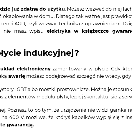
ędzie już zdatna do użytku
. Możesz wezwać do niej fac
okablowania w domu. Dlatego tak ważne jest prawidłowe 
ducenci AGD, czyli wezwać technika z uprawnieniami. Dz
 i nie masz wpisu
elektryka w książeczce gwaranc
płycie indukcyjnej?
y
układ elektroniczny
zamontowany w płycie. Gdy który
aką
awarię
możesz podejrzewać szczególnie wtedy, gdy T
anzystory IGBT albo mostki prostownicze. Można je stosu
z elementów modułu płyty, lepiej skontaktuj się z ser
jnej. Poznasz to po tym, że urządzenie nie widzi garnka
st na 400 V, możliwe, że któryś kabelków wypiął się z in
ęte gwarancją.