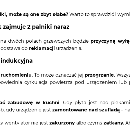
iki, może są one zbyt słabe?
Warto to sprawdzić i wymi
 zajmuje 2 palniki naraz
ka na dwóch polach grzewczych będzie
przyczyną wyłą
 podstawa do
reklamacji
urządzenia.
 indukcyjna
uruchomieniu.
To może oznaczać jej
przegrzanie.
Wszyst
wiednia cyrkulacja powietrza pod urządzeniem lub pły
ać zabudowę w kuchni
. Gdy płyta jest nad piekarn
b, gdy urządzenie jest
zamontowane nad szufladą
– na
zy wentylator nie jest
zakurzony
albo czymś
zatkany.
Ab