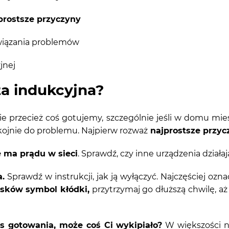
rostsze przyczyny
związania problemów
jnej
yta indukcyjna?
e przecież coś gotujemy, szczególnie jeśli w domu mies
kojnie do problemu. Najpierw rozważ
najprostsze przycz
 ma prądu w sieci
. Sprawdź, czy inne urządzenia działaj
.
Sprawdź w instrukcji, jak ją wyłączyć. Najczęściej ozna
isków symbol kłódki,
przytrzymaj go dłuższą chwilę, aż 
as gotowania, może coś Ci wykipiało?
W większości n