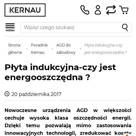
MENU
Strona
Poradnik
AGD do
Płyta indukcyjna-czy
główna
Kernau
zabudowy
jest energooszczędna ?
Płyta indukcyjna-czy jest
energooszczędna ?
20 października 2017
Nowoczesne urządzenia AGD w większości
cechuje wysoka klasa oszczędności energii.
Dzięki temu pozwalają mimo zastosowania
innowacyjnych technologii, zredukować koszty