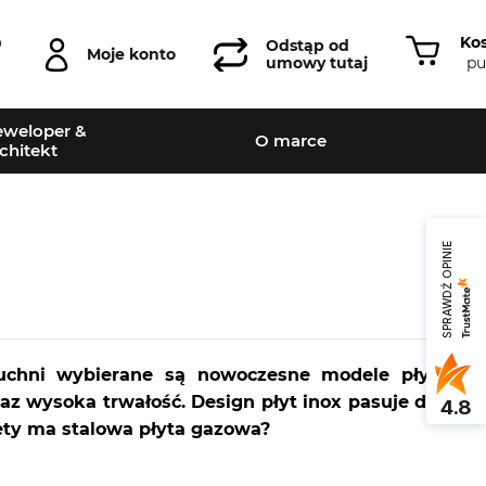
Ko
0
Odstąp od
Moje konto
pu
umowy tutaj
weloper &
O marce
chitekt
SPRAWDŹ OPINIE
kuchni wybierane są nowoczesne modele płyt
raz wysoka trwałość. Design płyt inox pasuje do
4.8
lety ma stalowa płyta gazowa?