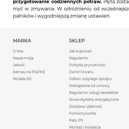
przygotowanie codziennych potraw.
Płyta zost
myć w zmywarce. W odróżnieniu od wcześniejszeg
palników i wygodniejszą zmianę ustawień.
MARKA
SKLEP
O Nas
Jak kupować
Nasza misja
Regulamin
Jakość
Polityka prywatności
Kernau na PIĄTKĘ
Zwrot towaru
Modele 3D
Odbiór zużytego sprzętu
Odstąpienie od umowy
Regulamin usługi newsletter
Nowe etykiety energetyczne
Dostawa i płatność
Porównywarka
Raty 0%
Montaż i instalacja