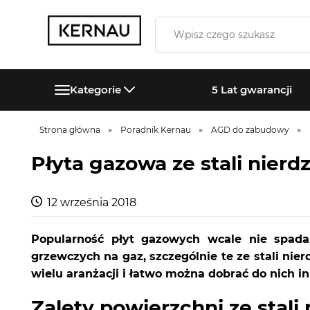
Kategorie
5 Lat gwarancji
Strona główna
Poradnik Kernau
AGD do zabudowy
Płyta gazowa ze stali nierd
12 września 2018
Popularność płyt gazowych wcale nie spada
grzewczych na gaz, szczególnie te ze stali nie
wielu aranżacji i łatwo można dobrać do nich i
Zalety powierzchni ze stali