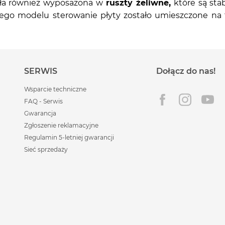
ała również wyposażona w
ruszty żeliwne,
które są sta
o modelu sterowanie płyty zostało umieszczone na fr
SERWIS
Dołącz do nas!
Wsparcie techniczne
FAQ - Serwis
Gwarancja
Zgłoszenie reklamacyjne
Regulamin 5-letniej gwarancji
Sieć sprzedaży