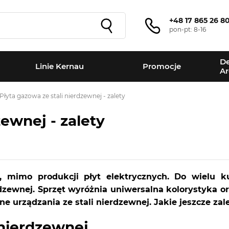
+48 17 865 26 8
pon-pt: 8-16
De
Linie Kernau
Promocje
Ar
Płyta gazowa ze stali nierdzewnej - zalety
zewnej - zalety
, mimo produkcji płyt elektrycznych. Do wielu 
rdzewnej. Sprzęt wyróżnia uniwersalna kolorystyka o
nne urządzania ze stali nierdzewnej. Jakie jeszcze za
 nierdzewnej