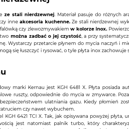
ie
ze stali nierdzewnej
. Materiał pasuje do różnych a
czy inne
akcesoria kuchenne.
Ze stali nierdzewnej wy
rofalówką czy zlewozmywakiem
w kolorze inox.
Powierzch
atwo
można zadbać o jej czystość
, a przy systematyc
 Wystarczy przetarcie płynem do mycia naczyń i miękk
ogą się łuszczyć i rysować, o tyle płyta inox zachowuje
au
wy marki Kernau jest KGH 6481 X. Płyta posiada aut
lowe ruszty, odpowiednie do mycia w zmywarce. Poza
bezpieczeństwem ulatniania gazu. Kiedy płomień zost
zatruciem czy nawet wybuchem.
el KGH 6421 TCI X. Tak, jak opisywana powyżej płyta, 
wością jest natomiast palnik turbo, który charakte