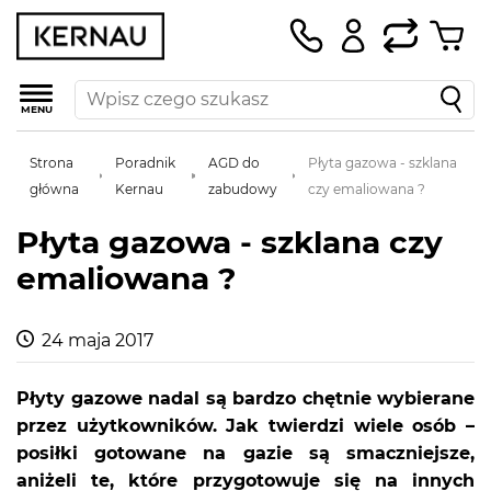
MENU
Strona
Poradnik
AGD do
Płyta gazowa - szklana
główna
Kernau
zabudowy
czy emaliowana ?
Płyta gazowa - szklana czy
emaliowana ?
24 maja 2017
Płyty gazowe nadal są bardzo chętnie wybierane
przez użytkowników. Jak twierdzi wiele osób –
posiłki gotowane na gazie są smaczniejsze,
aniżeli te, które przygotowuje się na innych