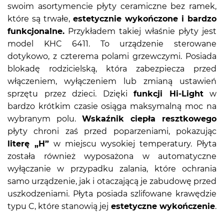
swoim asortymencie płyty ceramiczne bez ramek,
które są trwałe,
estetycznie wykończone i bardzo
funkcjonalne.
Przykładem takiej właśnie płyty jest
model KHC 6411. To urządzenie sterowane
dotykowo, z czterema polami grzewczymi. Posiada
blokadę rodzicielską, która zabezpiecza przed
włączeniem, wyłączeniem lub zmianą ustawień
sprzętu przez dzieci. Dzięki
funkcji Hi-Light
w
bardzo krótkim czasie osiąga maksymalną moc na
wybranym polu.
Wskaźnik ciepła resztkowego
płyty chroni zaś przed poparzeniami, pokazując
literę „H”
w miejscu wysokiej temperatury. Płyta
została również wyposażona w automatyczne
wyłączanie w przypadku zalania, które ochrania
samo urządzenie, jak i otaczającą je zabudowę przed
uszkodzeniami. Płyta posiada szlifowane krawędzie
typu C, które stanowią jej
estetyczne wykończenie
.