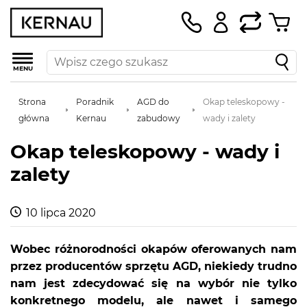
MENU
Strona
Poradnik
AGD do
Okap teleskopowy -
główna
Kernau
zabudowy
wady i zalety
Okap teleskopowy - wady i
zalety
10 lipca 2020
Wobec różnorodności okapów oferowanych nam
przez producentów sprzętu AGD, niekiedy trudno
nam jest zdecydować się na wybór nie tylko
konkretnego modelu, ale nawet i samego