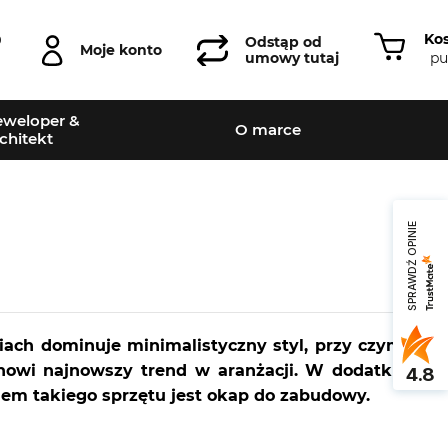
Ko
0
Odstąp od
Moje konto
pu
umowy tutaj
weloper &
O marce
chitekt
SPRAWDŹ OPINIE
ach dominuje minimalistyczny styl, przy czym
anowi najnowszy trend w aranżacji. W dodatku
4.8
adem takiego sprzętu jest okap do zabudowy.