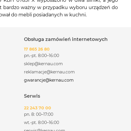
ie KBH 07851 X wyposażono w dwa silniki, a jego
est bardzo ważny w przypadku wyboru urządzeń do
sował do mebli posiadanych w kuchni.
Obsługa zamówień internetowych
17 865 26 80
pn.-pt. 8:00–16:00
sklep@kernau.com
reklamacje@kernau.com
gwarancje@kernau.com
Serwis
22 243 70 00
pn. 8: 00–17:00
wt.-pt. 8:00–16:00
serwis@kernau.com