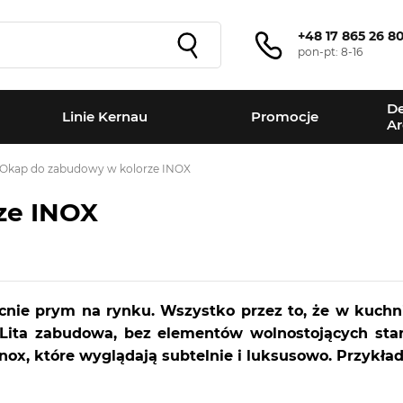
+48 17 865 26 8
pon-pt: 8-16
De
Linie Kernau
Promocje
Ar
Okap do zabudowy w kolorze INOX
ze INOX
ie prym na rynku. Wszystko przez to, że w kuchni
 Lita zabudowa, bez elementów wolnostojących st
inox, które wyglądają subtelnie i luksusowo. Przykł