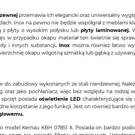
dzewnej
przemawia ich elegancki oraz uniwersalny wyglą
ch. Inox na pewno nie będzie współgrał z meblami klasy
 z płyty o wysokim połysku lub
płyty laminowanej.
W
ęc w przypadku okapu materiał ten świetnie się sprawd
dy i innych substancji
. Inox
można również łatwo wycz
powierzchnię okapu wilgotną szmatką lub gąbką z używa
ów do zabudowy wykonanych ze stali nierdzewnej. Nal
g oraz jako pochłaniacz, więc bez względu na rodzaj w
 sprzęt posiada
oświetlenie LED
charakteryzujące się 
ne korzystanie z jego funkcji. Jest on również bardzo 
ęglowemu.
o model Kernau KBH 07851 X. Posiada on bardzo podo