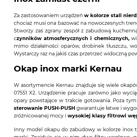
Za zastosowaniem urządzeń
w kolorze stali nier
chociaż musi ona bazować na nowoczesnych trenda
Stworzy zaś zgrany zespół z zabudową kuchenną
c
zynników atmosferycznych i chemicznych,
wi
mimo działalności oparów, drobinek tłuszczu, wo
Wystarczy raz na jakiś czas przetrzeć widoczną 
Okap inox marki Kernau
W asortymencie Kernau znajduje się wiele okap
07551 X2. Urządzenie pracuje zarówno jako wycią
opary powstające w trakcie gotowania. Poza tym
sterowanie PUSH-PUSH
gwarantuje łatwe i wygod
zróżnicowanej mocy i
wysokiej klasy filtrowi w
Inny model okapu do zabudowy w kolorze inox t