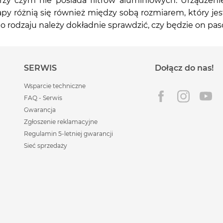
przy czym nie posiada filtrów aluminiowych. Urządzen
py różnią się również między sobą rozmiarem, który j
 rodzaju należy dokładnie sprawdzić, czy będzie on pa
SERWIS
Dołącz do nas!
Wsparcie techniczne
FAQ - Serwis
Gwarancja
Zgłoszenie reklamacyjne
Regulamin 5-letniej gwarancji
Sieć sprzedaży