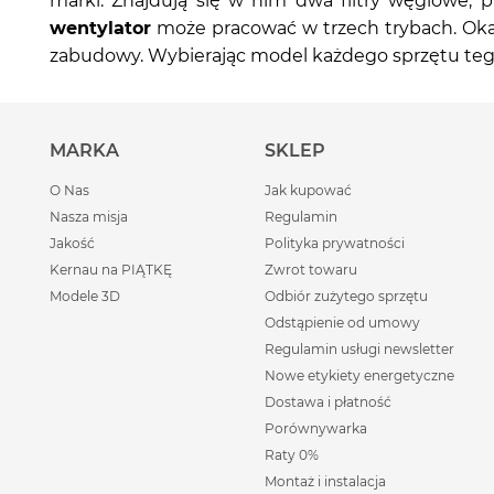
marki. Znajdują się w nim dwa filtry węglowe, 
wentylator
może pracować w trzech trybach. Oka
zabudowy. Wybierając model każdego sprzętu tego
MARKA
SKLEP
O Nas
Jak kupować
Nasza misja
Regulamin
Jakość
Polityka prywatności
Kernau na PIĄTKĘ
Zwrot towaru
Modele 3D
Odbiór zużytego sprzętu
Odstąpienie od umowy
Regulamin usługi newsletter
Nowe etykiety energetyczne
Dostawa i płatność
Porównywarka
Raty 0%
Montaż i instalacja