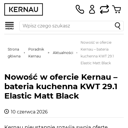
MENU
Nowość w ofercie
Strona
Poradnik
Kernau – bateria
Aktualności
główna
Kernau
kuchenna KWT 29.1
Elastic Matt Black
Nowość w ofercie Kernau –
bateria kuchenna KWT 29.1
Elastic Matt Black
10 czerwca 2026
Kernau nieustannie rozwija swoją ofertę