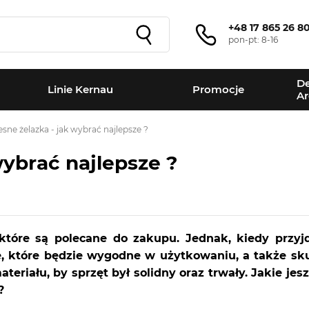
+48 17 865 26 8
pon-pt: 8-16
De
Linie Kernau
Promocje
Ar
ne żelazka - jak wybrać najlepsze ?
ybrać najlepsze ?
 które są polecane do zakupu. Jednak, kiedy przyj
e, które będzie wygodne w użytkowaniu, a także sku
teriału, by sprzęt był solidny oraz trwały. Jakie je
?