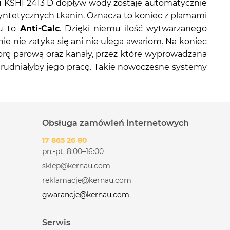
u KSHI 2413 D dopływ wody zostaje automatycznie
syntetycznych tkanin. Oznacza to koniec z plamami
u to
Anti-Calc
. Dzięki niemu ilość wytwarzanego
ie nie zatyka się ani nie ulega awariom. Na koniec
orę parową oraz kanały, przez które wyprowadzana
trudniałyby jego pracę. Takie nowoczesne systemy
Obsługa zamówień internetowych
17 865 26 80
pn.-pt. 8:00–16:00
sklep@kernau.com
reklamacje@kernau.com
gwarancje@kernau.com
Serwis