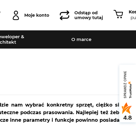
Ko
0
Odstąp od
Moje konto
pu
umowy tutaj
weloper &
O marce
chitekt
SPRAWDŹ OPINIE
dzie nam wybrać konkretny sprzęt, ciężko się
teczne podczas prasowania. Najlepiej też żeby
4.8
szcze inne parametry i funkcje powinno posiadać