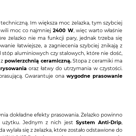
 techniczną. Im większa moc żelazka, tym szybciej
hwili moc co najmniej
2400 W
, więc warto właśnie
e żelazko nie ma funkcji pary, jednak trzeba się
ie łatwiejsze, a zagniecenia szybciej znikają z
d stóp aluminiowych czy stalowych, które nie dość,
 z
powierzchnią ceramiczną.
Stopa z ceramiki ma
arysowania
oraz łatwy do utrzymania w czystości.
prasującą. Gwarantuje ona
wygodne prasowanie
wnia dokładne efekty prasowania. Żelazko powinno
użytku. Jednym z nich jest
System Anti-Drip
,
 wylała się z żelazka, które zostało odstawione do