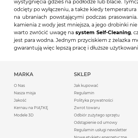
wystygnięcia gdzieś na podłodze lub blacie. Ty
odcięty po wyłączeniu, a także kiedy temperatura
na ubraniach powstającymi podczas prasowania. 
kamienia z wody jest mniejsza, a jego drobinki nie
warto zwrócić uwagę na
system Self-Cleaning
, 
jest para wodna. Jednym przyciskiem z żelazka m
gwarantują więc lepszą pracę i dłuższe użytkowani
MARKA
SKLEP
O Nas
Jak kupować
Nasza misja
Regulamin
Jakość
Polityka prywatności
Kernau na PIĄTKĘ
Zwrot towaru
Modele 3D
Odbiór zużytego sprzętu
Odstąpienie od umowy
Regulamin usługi newsletter
Nowe etykiety energetyczne