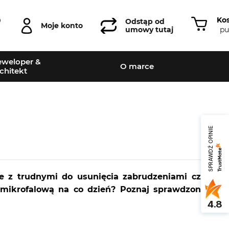
Ko
0
Odstąp od
Moje konto
pu
umowy tutaj
weloper &
O marce
chitekt
SPRAWDŹ OPINIE
ie z trudnymi do usunięcia zabrudzeniami czy
mikrofalową na co dzień? Poznaj sprawdzone
4.8