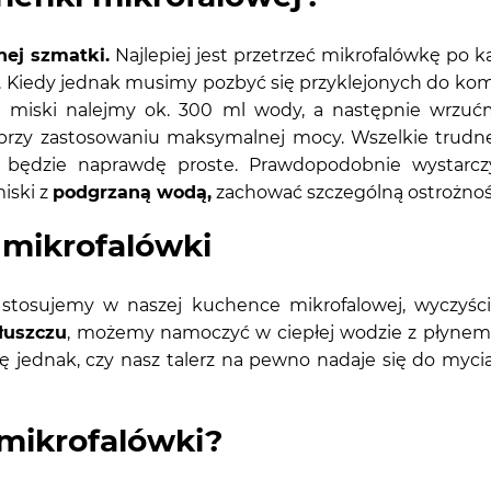
ej szmatki.
Najlepiej jest przetrzeć mikrofalówkę po 
. Kiedy jednak musimy pozbyć się przyklejonych do komo
miski nalejmy ok. 300 ml wody, a następnie wrzuć
rzy zastosowaniu maksymalnej mocy. Wszelkie trudne
e będzie naprawdę proste. Prawdopodobnie wystarc
iski z
podgrzaną wodą,
zachować szczególną ostrożnoś
 mikrofalówki
re stosujemy w naszej kuchence mikrofalowej, wyczyś
łuszczu
, możemy namoczyć w ciepłej wodzie z płynem.
 jednak, czy nasz talerz na pewno nadaje się do myci
mikrofalówki?