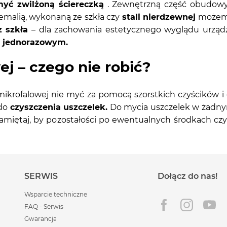
yć zwilżoną ściereczką
. Zewnętrzną część obudowy 
emalią, wykonaną ze szkła czy
stali nierdzewnej
możemy
z szkła
– dla zachowania estetycznego wyglądu urząd
m jednorazowym.
j – czego nie robić?
mikrofalowej nie myć za pomocą szorstkich czyścików i
 do
czyszczenia uszczelek.
Do mycia uszczelek w żadny
Pamiętaj, by pozostałości po ewentualnych środkach czy
SERWIS
Dołącz do nas!
Wsparcie techniczne
FAQ - Serwis
Gwarancja