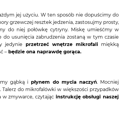
każdym jej użyciu. W ten sposób nie dopuścimy do
ry grzewczej resztek jedzenia, zastosujmy prosty,
my do niej połówkę cytryny. Miskę umieśćmy w
 do usunięcia zabrudzenia zostaną w tym czasie
zy jedynie
przetrzeć wnętrze mikrofali
miękką
ć –
będzie ona naprawdę gorąca.
cimy gąbką i
płynem do mycia naczyń
. Mocniej
 Talerz do mikrofalówki w większości przypadków
a w zmywarce, czytając
instrukcję obsługi naszej