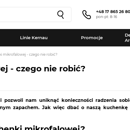
+48 17 865 26 8
pon-pt: 8-16
De
Linie Kernau
Promocje
Ar
i mikrofalowej - czego nie robić?
j - czego nie robić?
ki pozwoli nam uniknąć konieczności radzenia sob
mnym zapachem. Jak więc dbać o naszą kuchenkę 
henki mikrofalowej?