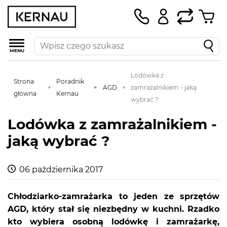
MENU
Lodówka z
Strona
Poradnik
AGD
zamrażalnikiem - jaką
główna
Kernau
wybrać ?
Lodówka z zamrażalnikiem -
jaką wybrać ?
06 października 2017
Chłodziarko-zamrażarka to jeden ze sprzętów
AGD, który stał się niezbędny w kuchni. Rzadko
kto wybiera osobną lodówkę i zamrażarkę,