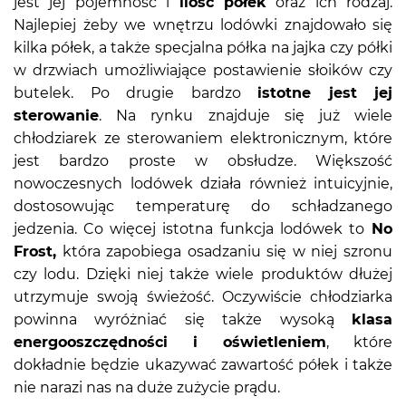
jest jej pojemność i
ilość półek
oraz ich rodzaj.
Najlepiej żeby we wnętrzu lodówki znajdowało się
kilka półek, a także specjalna półka na jajka czy półki
w drzwiach umożliwiające postawienie słoików czy
butelek. Po drugie bardzo
istotne jest jej
sterowanie
. Na rynku znajduje się już wiele
chłodziarek ze sterowaniem elektronicznym, które
jest bardzo proste w obsłudze. Większość
nowoczesnych lodówek działa również intuicyjnie,
dostosowując temperaturę do schładzanego
jedzenia. Co więcej istotna funkcja lodówek to
No
Frost,
która zapobiega osadzaniu się w niej szronu
czy lodu. Dzięki niej także wiele produktów dłużej
utrzymuje swoją świeżość. Oczywiście chłodziarka
powinna wyróżniać się także wysoką
klasa
energooszczędności i oświetleniem
, które
dokładnie będzie ukazywać zawartość półek i także
nie narazi nas na duże zużycie prądu.