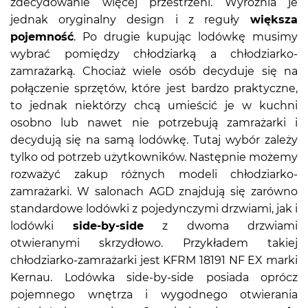
zdecydowanie więcej przestrzeni. Wyróżnia je
jednak oryginalny design i z reguły
większa
pojemność
. Po drugie kupując lodówkę musimy
wybrać pomiędzy chłodziarką a chłodziarko-
zamrażarką. Chociaż wiele osób decyduje się na
połączenie sprzętów, które jest bardzo praktyczne,
to jednak niektórzy chcą umieścić je w kuchni
osobno lub nawet nie potrzebują zamrażarki i
decydują się na samą lodówkę. Tutaj wybór zależy
tylko od potrzeb użytkowników. Następnie możemy
rozważyć zakup różnych modeli chłodziarko-
zamrażarki. W salonach AGD znajdują się zarówno
standardowe lodówki z pojedynczymi drzwiami, jak i
lodówki
side-by-side
z dwoma drzwiami
otwieranymi skrzydłowo. Przykładem takiej
chłodziarko-zamrażarki jest KFRM 18191 NF EX marki
Kernau. Lodówka side-by-side posiada oprócz
pojemnego wnętrza i wygodnego otwierania