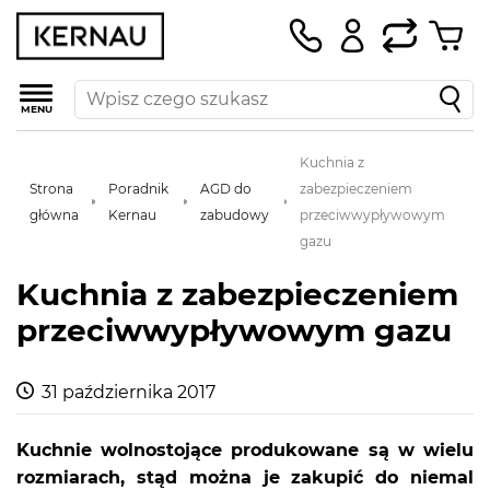
MENU
Kuchnia z
Strona
Poradnik
AGD do
zabezpieczeniem
główna
Kernau
zabudowy
przeciwwypływowym
gazu
Kuchnia z zabezpieczeniem
przeciwwypływowym gazu
31 października 2017
Kuchnie wolnostojące produkowane są w wielu
rozmiarach, stąd można je zakupić do niemal